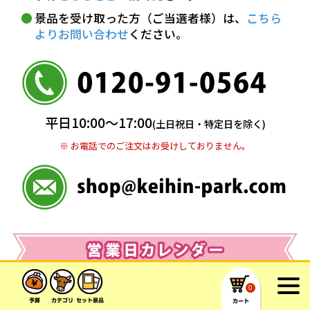
※ お支払い金額30万円まで。
景品を受け取った方（ご当選者様）は、
こちら
よりお問い合わせ
ください。
銀行振込(前払い)
三井住友銀行 船橋支店
普通 7263489
＜口座名＞ カ）ディースタイル
※ 振込み手数料お客様ご負担。
平日10:00〜17:00
(土日祝日・特定日を除く)
※ お電話でのご注文はお受けしておりません。
0