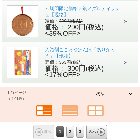
＜期間限定価格＞銅メダルティッシ
ュ【現物】
定価：
330円(税込)
価格： 200円(税込)
<39%OFF>
入浴剤こころやほんぽ「ありがと
う」【現物】
定価：
363円(税込)
価格： 300円(税込)
<17%OFF>
1 / 3ページ
（全41件）
1
2
3
前へ
次へ