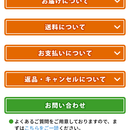
平日13時まで
のご注文で
お届け!
最短翌日
あす着エリアが対象です。
合計10,000円以上
のご購入で
エリアやお届け日の確認は
こちら▶
送料無料!
※ 配送業者による配送遅延が生じる可能性がございます。
※ 沖縄・離島はお届けできません。
10,000円未満 全国一律1,100円(税込)
クレジットカード
配送業者
ヤマト運輸
ご注文のキャンセル、商品お受取り後の返品には
お届け可能時間帯
期限を含むルール（条件）や、お客様にご負担い
代金引換(現金のみ)
ただく費用がございます。
午前中
14～16時
16～18時
詳しくはこちら▶
5,000円以上…手数料無料
18～20時
19～21時
指定なし
よくあるご質問をご用意しておりますので、ま
5,000円未満…330円(税込)
ずは
こちらをご一読
ください。