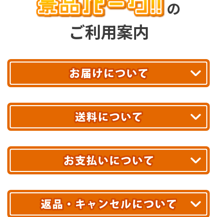
の
ご利用案内
平日13時まで
のご注文で
お届け!
最短翌日
あす着エリアが対象です。
合計10,000円以上
のご購入で
エリアやお届け日の確認は
こちら▶
送料無料!
※ 配送業者による配送遅延が生じる可能性がございます。
※ 沖縄・離島はお届けできません。
10,000円未満 全国一律1,100円(税込)
クレジットカード
配送業者