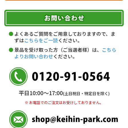
ヤマト運輸
ご注文のキャンセル、商品お受取り後の返品には
お届け可能時間帯
期限を含むルール（条件）や、お客様にご負担い
代金引換(現金のみ)
ただく費用がございます。
午前中
14～16時
16～18時
詳しくはこちら▶
5,000円以上…手数料無料
18～20時
19～21時
指定なし
よくあるご質問をご用意しておりますので、ま
5,000円未満…330円(税込)
ずは
こちらをご一読
ください。
※ お支払い金額30万円まで。
景品を受け取った方（ご当選者様）は、
こちら
よりお問い合わせ
ください。
銀行振込(前払い)
三井住友銀行 船橋支店
普通 7263489
＜口座名＞ カ）ディースタイル
※ 振込み手数料お客様ご負担。
平日10:00〜17:00
(土日祝日・特定日を除く)
※ お電話でのご注文はお受けしておりません。