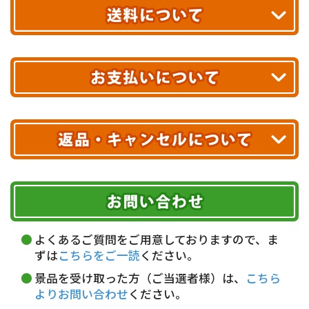
お届け!
最短翌日
あす着エリアが対象です。
合計10,000円以上
のご購入で
エリアやお届け日の確認は
こちら▶
送料無料!
※ 配送業者による配送遅延が生じる可能性がございます。
※ 沖縄・離島はお届けできません。
10,000円未満 全国一律1,100円(税込)
クレジットカード
配送業者
ヤマト運輸
ご注文のキャンセル、商品お受取り後の返品には
お届け可能時間帯
期限を含むルール（条件）や、お客様にご負担い
代金引換(現金のみ)
ただく費用がございます。
午前中
14～16時
16～18時
詳しくはこちら▶
5,000円以上…手数料無料
18～20時
19～21時
指定なし
よくあるご質問をご用意しておりますので、ま
5,000円未満…330円(税込)
ずは
こちらをご一読
ください。
※ お支払い金額30万円まで。
景品を受け取った方（ご当選者様）は、
こちら
よりお問い合わせ
ください。
銀行振込(前払い)