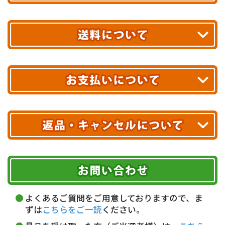
平日13時まで
のご注文で
お届け!
最短翌日
あす着エリアが対象です。
合計10,000円以上
のご購入で
エリアやお届け日の確認は
こちら▶
送料無料!
※ 配送業者による配送遅延が生じる可能性がございます。
※ 沖縄・離島はお届けできません。
10,000円未満 全国一律1,100円(税込)
クレジットカード
配送業者
ヤマト運輸
ご注文のキャンセル、商品お受取り後の返品には
お届け可能時間帯
期限を含むルール（条件）や、お客様にご負担い
代金引換(現金のみ)
ただく費用がございます。
午前中
14～16時
16～18時
詳しくはこちら▶
5,000円以上…手数料無料
18～20時
19～21時
指定なし
よくあるご質問をご用意しておりますので、ま
5,000円未満…330円(税込)
ずは
こちらをご一読
ください。
※ お支払い金額30万円まで。