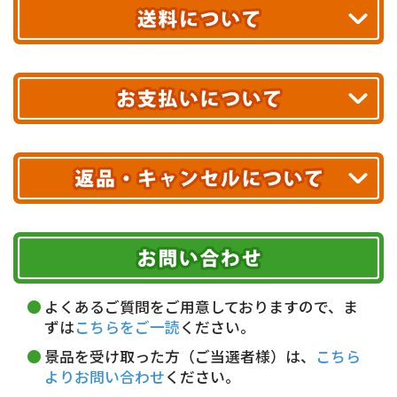
お届け!
最短翌日
あす着エリアが対象です。
合計10,000円以上
のご購入で
エリアやお届け日の確認は
こちら▶
送料無料!
※ 配送業者による配送遅延が生じる可能性がございます。
※ 沖縄・離島はお届けできません。
10,000円未満 全国一律1,100円(税込)
クレジットカード
配送業者
ヤマト運輸
ご注文のキャンセル、商品お受取り後の返品には
お届け可能時間帯
期限を含むルール（条件）や、お客様にご負担い
代金引換(現金のみ)
ただく費用がございます。
午前中
14～16時
16～18時
詳しくはこちら▶
5,000円以上…手数料無料
18～20時
19～21時
指定なし
よくあるご質問をご用意しておりますので、ま
5,000円未満…330円(税込)
ずは
こちらをご一読
ください。
※ お支払い金額30万円まで。
景品を受け取った方（ご当選者様）は、
こちら
よりお問い合わせ
ください。
銀行振込(前払い)