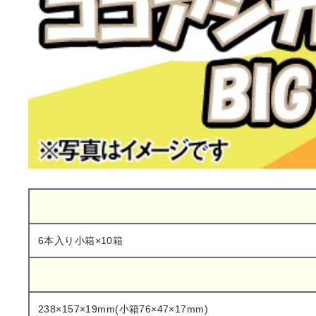
6本入り小箱×10箱
238×157×19mm(小箱76×47×17mm)