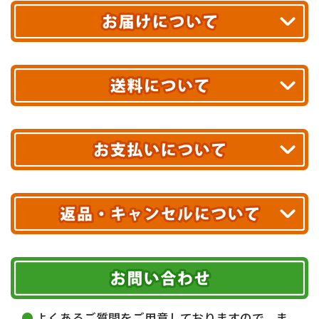
平日13時まで
のご注文で
お届け!
最短翌日
あす着エリアが対象です。
合計10,000円以上
のご購入で
エリアやお届け日の確認は
こちら▶
送料無料!
※ 配送業者による配送遅延が生じる可能性がございます。
※ 沖縄・離島はお届けできません。
10,000円未満 全国一律1,100円(税込)
クレジットカード
配送業者
ヤマト運輸
ご注文のキャンセル、商品お受取り後の返品には
お届け可能時間帯
期限を含むルール（条件）や、お客様にご負担い
代金引換(現金のみ)
ただく費用がございます。
午前中
14～16時
16～18時
詳しくはこちら▶
5,000円以上…手数料無料
18～20時
19～21時
指定なし
よくあるご質問をご用意しておりますので、ま