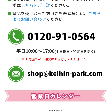
5,000円未満…330円(税込)
ずは
こちらをご一読
ください。
※ お支払い金額30万円まで。
景品を受け取った方（ご当選者様）は、
こちら
よりお問い合わせ
ください。
銀行振込(前払い)
三井住友銀行 船橋支店
普通 7263489
＜口座名＞ カ）ディースタイル
※ 振込み手数料お客様ご負担。
平日10:00〜17:00
(土日祝日・特定日を除く)
※ お電話でのご注文はお受けしておりません。