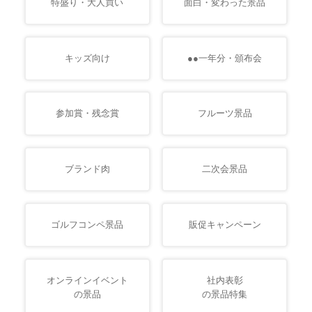
特盛り・大人買い
面白・変わった景品
キッズ向け
●●一年分・頒布会
参加賞・残念賞
フルーツ景品
ブランド肉
二次会景品
ゴルフコンペ景品
販促キャンペーン
オンラインイベント
社内表彰
の景品
の景品特集