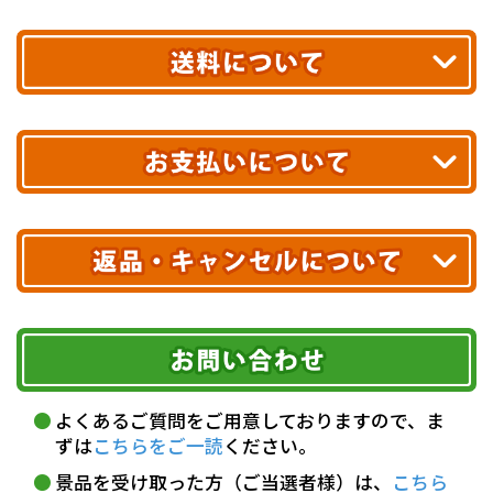
平日13時まで
のご注文で
お届け!
最短翌日
あす着エリアが対象です。
合計10,000円以上
のご購入で
エリアやお届け日の確認は
こちら▶
送料無料!
※ 配送業者による配送遅延が生じる可能性がございます。
※ 沖縄・離島はお届けできません。
10,000円未満 全国一律1,100円(税込)
クレジットカード
配送業者
ヤマト運輸
ご注文のキャンセル、商品お受取り後の返品には
お届け可能時間帯
期限を含むルール（条件）や、お客様にご負担い
代金引換(現金のみ)
ただく費用がございます。
午前中
14～16時
16～18時
詳しくはこちら▶
5,000円以上…手数料無料
18～20時
19～21時
指定なし
よくあるご質問をご用意しておりますので、ま
5,000円未満…330円(税込)
ずは
こちらをご一読
ください。
※ お支払い金額30万円まで。
景品を受け取った方（ご当選者様）は、
こちら