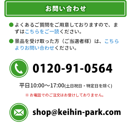
お届け可能時間帯
期限を含むルール（条件）や、お客様にご負担い
代金引換(現金のみ)
ただく費用がございます。
午前中
14～16時
16～18時
詳しくはこちら▶
5,000円以上…手数料無料
18～20時
19～21時
指定なし
よくあるご質問をご用意しておりますので、ま
5,000円未満…330円(税込)
ずは
こちらをご一読
ください。
※ お支払い金額30万円まで。
景品を受け取った方（ご当選者様）は、
こちら
よりお問い合わせ
ください。
銀行振込(前払い)
三井住友銀行 船橋支店
普通 7263489
＜口座名＞ カ）ディースタイル
※ 振込み手数料お客様ご負担。
平日10:00〜17:00
(土日祝日・特定日を除く)
※ お電話でのご注文はお受けしておりません。