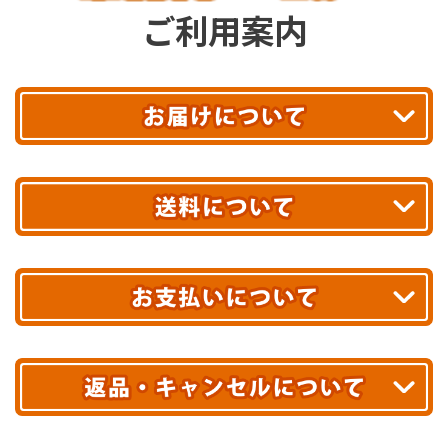
ご利用案内
平日13時まで
のご注文で
お届け!
最短翌日
あす着エリアが対象です。
合計10,000円以上
のご購入で
エリアやお届け日の確認は
こちら▶
送料無料!
※ 配送業者による配送遅延が生じる可能性がございます。
※ 沖縄・離島はお届けできません。
10,000円未満 全国一律1,100円(税込)
クレジットカード
配送業者
ヤマト運輸
ご注文のキャンセル、商品お受取り後の返品には