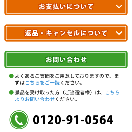
送料無料!
※ 配送業者による配送遅延が生じる可能性がございます。
※ 沖縄・離島はお届けできません。
10,000円未満 全国一律1,100円(税込)
クレジットカード
配送業者
ヤマト運輸
ご注文のキャンセル、商品お受取り後の返品には
お届け可能時間帯
期限を含むルール（条件）や、お客様にご負担い
代金引換(現金のみ)
ただく費用がございます。
午前中
14～16時
16～18時
詳しくはこちら▶
5,000円以上…手数料無料
18～20時
19～21時
指定なし
よくあるご質問をご用意しておりますので、ま
5,000円未満…330円(税込)
ずは
こちらをご一読
ください。
※ お支払い金額30万円まで。
景品を受け取った方（ご当選者様）は、
こちら
よりお問い合わせ
ください。
銀行振込(前払い)
三井住友銀行 船橋支店
普通 7263489
＜口座名＞ カ）ディースタイル