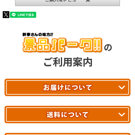
の
ご利用案内
平日13時まで
のご注文で
お届け!
最短翌日
あす着エリアが対象です。
合計10,000円以上
のご購入で
エリアやお届け日の確認は
こちら▶