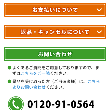
合計10,000円以上
のご購入で
エリアやお届け日の確認は
こちら▶
送料無料!
※ 配送業者による配送遅延が生じる可能性がございます。
※ 沖縄・離島はお届けできません。
10,000円未満 全国一律1,100円(税込)
クレジットカード
配送業者
ヤマト運輸
ご注文のキャンセル、商品お受取り後の返品には
お届け可能時間帯
期限を含むルール（条件）や、お客様にご負担い
代金引換(現金のみ)
ただく費用がございます。
午前中
14～16時
16～18時
詳しくはこちら▶
5,000円以上…手数料無料
18～20時
19～21時
指定なし
よくあるご質問をご用意しておりますので、ま
5,000円未満…330円(税込)
ずは
こちらをご一読
ください。
※ お支払い金額30万円まで。
景品を受け取った方（ご当選者様）は、
こちら
よりお問い合わせ
ください。
銀行振込(前払い)
三井住友銀行 船橋支店
普通 7263489
＜口座名＞ カ）ディースタイル