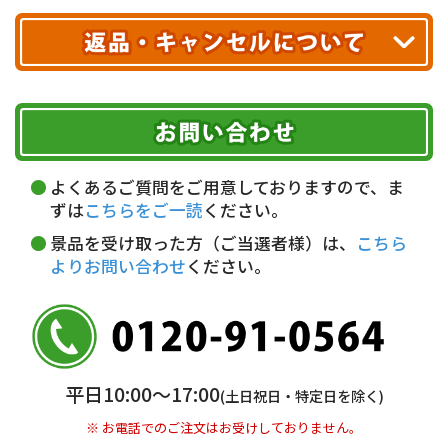
クレジットカード
配送業者
ヤマト運輸
ご注文のキャンセル、商品お受取り後の返品には
お届け可能時間帯
期限を含むルール（条件）や、お客様にご負担い
代金引換(現金のみ)
ただく費用がございます。
午前中
14～16時
16～18時
詳しくはこちら▶
5,000円以上…手数料無料
18～20時
19～21時
指定なし
よくあるご質問をご用意しておりますので、ま
5,000円未満…330円(税込)
ずは
こちらをご一読
ください。
※ お支払い金額30万円まで。
景品を受け取った方（ご当選者様）は、
こちら
よりお問い合わせ
ください。
銀行振込(前払い)
三井住友銀行 船橋支店
普通 7263489
＜口座名＞ カ）ディースタイル
※ 振込み手数料お客様ご負担。
平日10:00〜17:00
(土日祝日・特定日を除く)
※ お電話でのご注文はお受けしておりません。