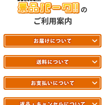
の
ご利用案内
平日13時まで
のご注文で
お届け!
最短翌日
あす着エリアが対象です。
合計10,000円以上
のご購入で
エリアやお届け日の確認は
こちら▶
送料無料!
※ 配送業者による配送遅延が生じる可能性がございます。
※ 沖縄・離島はお届けできません。
10,000円未満 全国一律1,100円(税込)
クレジットカード
配送業者