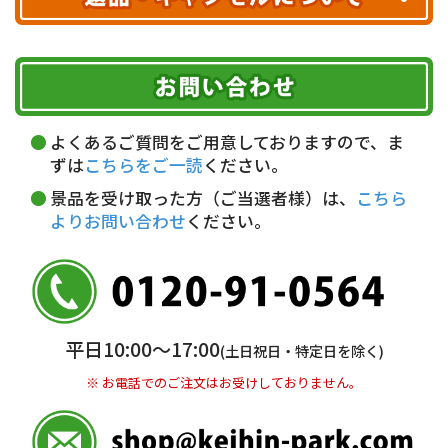
ヤマト運輸
ご注文のキャンセル、商品お受取り後の返品には
お届け可能時間帯
期限を含むルール（条件）や、お客様にご負担い
代金引換(現金のみ)
ただく費用がございます。
午前中
14～16時
16～18時
詳しくはこちら▶
5,000円以上…手数料無料
18～20時
19～21時
指定なし
よくあるご質問をご用意しておりますので、ま
5,000円未満…330円(税込)
ずは
こちらをご一読
ください。
※ お支払い金額30万円まで。
景品を受け取った方（ご当選者様）は、
こちら
よりお問い合わせ
ください。
銀行振込(前払い)
三井住友銀行 船橋支店
普通 7263489
＜口座名＞ カ）ディースタイル
※ 振込み手数料お客様ご負担。
平日10:00〜17:00
(土日祝日・特定日を除く)
※ お電話でのご注文はお受けしておりません。