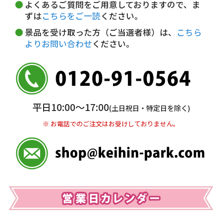
よくあるご質問をご用意しておりますので、ま
5,000円未満…330円(税込)
ずは
こちらをご一読
ください。
※ お支払い金額30万円まで。
景品を受け取った方（ご当選者様）は、
こちら
よりお問い合わせ
ください。
銀行振込(前払い)
三井住友銀行 船橋支店
普通 7263489
＜口座名＞ カ）ディースタイル
※ 振込み手数料お客様ご負担。
平日10:00〜17:00
(土日祝日・特定日を除く)
※ お電話でのご注文はお受けしておりません。