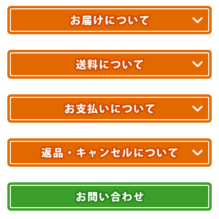
平日13時まで
のご注文で
お届け!
最短翌日
あす着エリアが対象です。
合計10,000円以上
のご購入で
エリアやお届け日の確認は
こちら▶
送料無料!
※ 配送業者による配送遅延が生じる可能性がございます。
※ 沖縄・離島はお届けできません。
10,000円未満 全国一律1,100円(税込)
クレジットカード
配送業者
ヤマト運輸
ご注文のキャンセル、商品お受取り後の返品には
お届け可能時間帯
期限を含むルール（条件）や、お客様にご負担い
代金引換(現金のみ)
ただく費用がございます。
午前中
14～16時
16～18時
詳しくはこちら▶
5,000円以上…手数料無料
18～20時
19～21時
指定なし