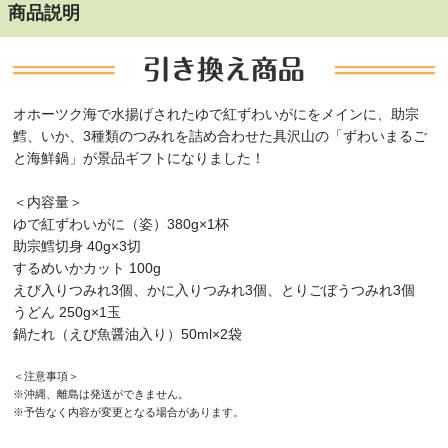
商品説明
オホーツク海で水揚げされたゆで紅ずわいがにをメインに、助宗
鱈、いか、3種類のつみれを詰め合わせた具沢山の「ずわいまるご
と海鮮鍋」が景品ギフトになりました！
＜内容量＞
ゆで紅ずわいがに（姿）380g×1杯
助宗鱈切身 40g×3切
するめいかカット 100g
えび入りつみれ3個、かに入りつみれ3個、とりごぼうつみれ3個
うどん 250g×1玉
鍋たれ（えび魚醤油入り）50ml×2袋
＜注意事項＞
※沖縄、離島は発送ができません。
※予告なく内容が変更となる場合があります。