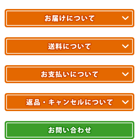
平日13時まで
のご注文で
お届け!
最短翌日
あす着エリアが対象です。
合計10,000円以上
のご購入で
エリアやお届け日の確認は
こちら▶
送料無料!
※ 配送業者による配送遅延が生じる可能性がございます。
※ 沖縄・離島はお届けできません。
10,000円未満 全国一律1,100円(税込)
クレジットカード
配送業者
ヤマト運輸
ご注文のキャンセル、商品お受取り後の返品には
お届け可能時間帯
期限を含むルール（条件）や、お客様にご負担い
代金引換(現金のみ)
ただく費用がございます。
午前中
14～16時
16～18時