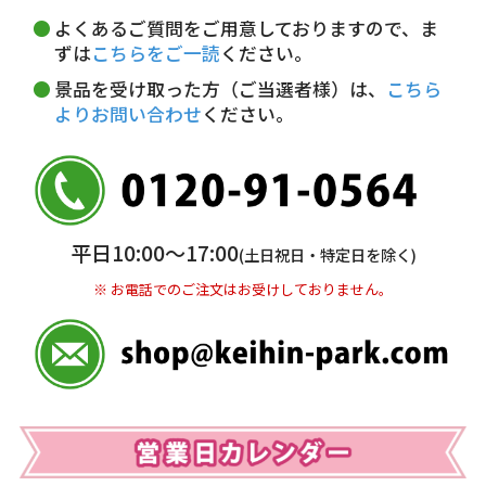
詳しくはこちら▶
5,000円以上…手数料無料
18～20時
19～21時
指定なし
よくあるご質問をご用意しておりますので、ま
5,000円未満…330円(税込)
ずは
こちらをご一読
ください。
※ お支払い金額30万円まで。
景品を受け取った方（ご当選者様）は、
こちら
よりお問い合わせ
ください。
銀行振込(前払い)
三井住友銀行 船橋支店
普通 7263489
＜口座名＞ カ）ディースタイル
※ 振込み手数料お客様ご負担。
平日10:00〜17:00
(土日祝日・特定日を除く)
※ お電話でのご注文はお受けしておりません。