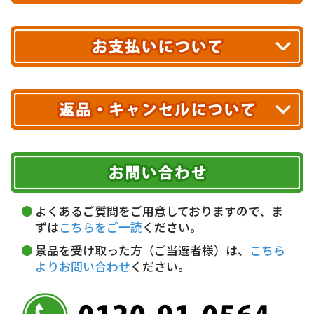
あす着エリアが対象です。
合計10,000円以上
のご購入で
エリアやお届け日の確認は
こちら▶
送料無料!
※ 配送業者による配送遅延が生じる可能性がございます。
※ 沖縄・離島はお届けできません。
10,000円未満 全国一律1,100円(税込)
クレジットカード
配送業者
ヤマト運輸
ご注文のキャンセル、商品お受取り後の返品には
お届け可能時間帯
期限を含むルール（条件）や、お客様にご負担い
代金引換(現金のみ)
ただく費用がございます。
午前中
14～16時
16～18時
詳しくはこちら▶
5,000円以上…手数料無料
18～20時
19～21時
指定なし
よくあるご質問をご用意しておりますので、ま
5,000円未満…330円(税込)
ずは
こちらをご一読
ください。
※ お支払い金額30万円まで。
景品を受け取った方（ご当選者様）は、
こちら
よりお問い合わせ
ください。
銀行振込(前払い)
三井住友銀行 船橋支店
普通 7263489