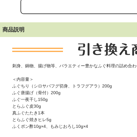
商品説明
刺身、鍋物、揚げ物等、バラエティー豊かなふぐ料理の詰め合わ
＜内容量＞
ふぐちり（シロサバフグ切身、トラフグアラ）200g
ふぐ唐揚げ（骨付）200g
ふぐ一夜干し150g
とらふぐ皮30g
真ふぐたたき1本
とらふぐ焼きヒレ5g
ふくポン酢10g×4、もみじおろし10g×4