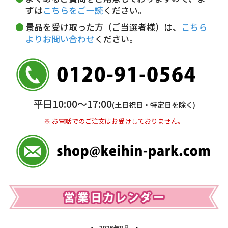
5,000円未満…330円(税込)
ずは
こちらをご一読
ください。
※ お支払い金額30万円まで。
景品を受け取った方（ご当選者様）は、
こちら
よりお問い合わせ
ください。
銀行振込(前払い)
三井住友銀行 船橋支店
普通 7263489
＜口座名＞ カ）ディースタイル
※ 振込み手数料お客様ご負担。
平日10:00〜17:00
(土日祝日・特定日を除く)
※ お電話でのご注文はお受けしておりません。