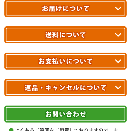
平日13時まで
のご注文で
お届け!
最短翌日
あす着エリアが対象です。
合計10,000円以上
のご購入で
エリアやお届け日の確認は
こちら▶
送料無料!
※ 配送業者による配送遅延が生じる可能性がございます。
※ 沖縄・離島はお届けできません。
10,000円未満 全国一律1,100円(税込)
クレジットカード
配送業者
ヤマト運輸
ご注文のキャンセル、商品お受取り後の返品には
お届け可能時間帯
期限を含むルール（条件）や、お客様にご負担い
代金引換(現金のみ)
ただく費用がございます。
午前中
14～16時
16～18時
詳しくはこちら▶
5,000円以上…手数料無料
18～20時
19～21時
指定なし
よくあるご質問をご用意しておりますので、ま