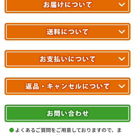
平日13時まで
のご注文で
お届け!
最短翌日
あす着エリアが対象です。
合計10,000円以上
のご購入で
エリアやお届け日の確認は
こちら▶
送料無料!
※ 配送業者による配送遅延が生じる可能性がございます。
※ 沖縄・離島はお届けできません。
10,000円未満 全国一律1,100円(税込)
クレジットカード
配送業者
ヤマト運輸
ご注文のキャンセル、商品お受取り後の返品には
お届け可能時間帯
期限を含むルール（条件）や、お客様にご負担い
Amazon Pay
ただく費用がございます。
午前中
14～16時
16～18時
詳しくはこちら▶
Amazonアカウントに登録済みの
18～20時
19～21時
指定なし
よくあるご質問をご用意しておりますので、ま
クレジットカードにて決済いただけます。