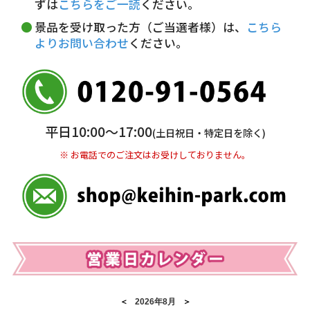
ずは
こちらをご一読
ください。
代金引換(現金のみ)
景品を受け取った方（ご当選者様）は、
こちら
よりお問い合わせ
ください。
5,000円以上…手数料無料
5,000円未満…330円(税込)
※ お支払い金額30万円まで。
銀行振込(前払い)
平日10:00〜17:00
(土日祝日・特定日を除く)
三井住友銀行 船橋支店
普通 7263489
※ お電話でのご注文はお受けしておりません。
＜口座名＞ カ）ディースタイル
※ 振込み手数料お客様ご負担。