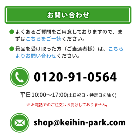
ご注文のキャンセル、商品お受取り後の返品には
お届け可能時間帯
期限を含むルール（条件）や、お客様にご負担い
代金引換(現金のみ)
ただく費用がございます。
午前中
14～16時
16～18時
詳しくはこちら▶
5,000円以上…手数料無料
18～20時
19～21時
指定なし
よくあるご質問をご用意しておりますので、ま
5,000円未満…330円(税込)
ずは
こちらをご一読
ください。
※ お支払い金額30万円まで。
景品を受け取った方（ご当選者様）は、
こちら
よりお問い合わせ
ください。
銀行振込(前払い)
三井住友銀行 船橋支店
普通 7263489
＜口座名＞ カ）ディースタイル
※ 振込み手数料お客様ご負担。
平日10:00〜17:00
(土日祝日・特定日を除く)
※ お電話でのご注文はお受けしておりません。