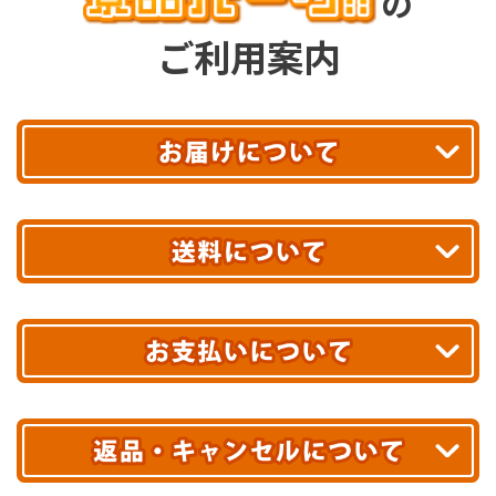
の
ご利用案内
平日13時まで
のご注文で
お届け!
最短翌日
あす着エリアが対象です。
合計10,000円以上
のご購入で
エリアやお届け日の確認は
こちら▶
送料無料!
※ 配送業者による配送遅延が生じる可能性がございます。
※ 沖縄・離島はお届けできません。
10,000円未満 全国一律1,100円(税込)
クレジットカード
配送業者
ヤマト運輸