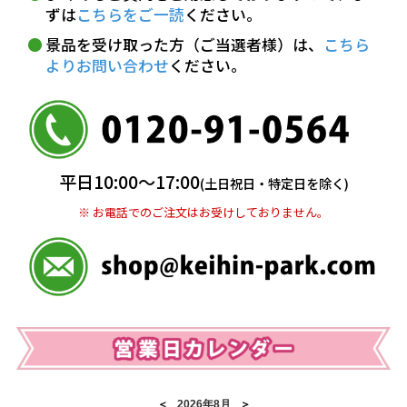
ずは
こちらをご一読
ください。
※ お支払い金額30万円まで。
景品を受け取った方（ご当選者様）は、
こちら
よりお問い合わせ
ください。
銀行振込(前払い)
三井住友銀行 船橋支店
普通 7263489
＜口座名＞ カ）ディースタイル
※ 振込み手数料お客様ご負担。
平日10:00〜17:00
(土日祝日・特定日を除く)
※ お電話でのご注文はお受けしておりません。