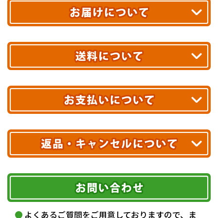
平日13時まで
のご注文で
お届け!
最短翌日
あす着エリアが対象です。
合計10,000円以上
のご購入で
エリアやお届け日の確認は
こちら▶
送料無料!
※ 配送業者による配送遅延が生じる可能性がございます。
※ 沖縄・離島はお届けできません。
10,000円未満 全国一律1,100円(税込)
クレジットカード
配送業者
ヤマト運輸
ご注文のキャンセル、商品お受取り後の返品には
お届け可能時間帯
期限を含むルール（条件）や、お客様にご負担い
代金引換(現金のみ)
ただく費用がございます。
午前中
14～16時
16～18時
詳しくはこちら▶
5,000円以上…手数料無料
18～20時
19～21時
指定なし
よくあるご質問をご用意しておりますので、ま
5,000円未満…330円(税込)