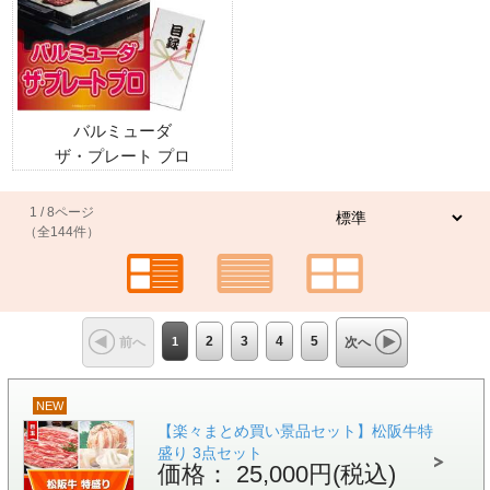
バルミューダ
ザ・プレート プロ
1 / 8ページ
（全144件）
1
2
3
4
5
前へ
次へ
NEW
【楽々まとめ買い景品セット】松阪牛特
盛り 3点セット
価格： 25,000円(税込)