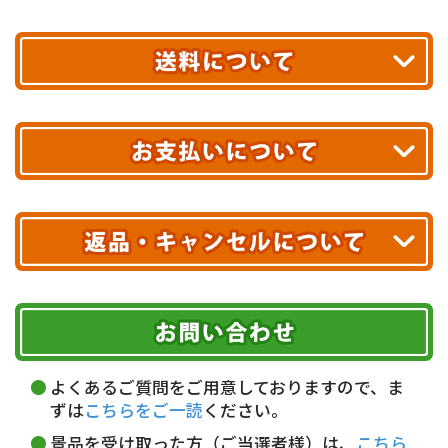
平日13時まで
のご注文で
お届け!
最短翌日
あす着エリアが対象です。
合計10,000円以上
のご購入で
エリアやお届け日の確認は
こちら▶
送料無料!
※ 配送業者による配送遅延が生じる可能性がございます。
※ 沖縄・離島はお届けできません。
10,000円未満 全国一律1,100円(税込)
クレジットカード
配送業者
ヤマト運輸
ご注文のキャンセル、商品お受取り後の返品には
お届け可能時間帯
期限を含むルール（条件）や、お客様にご負担い
Amazon Pay
ただく費用がございます。
午前中
14～16時
16～18時
詳しくはこちら▶
Amazonアカウントに登録済みの
18～20時
19～21時
指定なし
よくあるご質問をご用意しておりますので、ま
クレジットカードにて決済いただけます。
ずは
こちらをご一読
ください。
代金引換(現金のみ)
景品を受け取った方（ご当選者様）は、
こちら