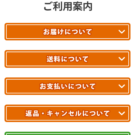
ご利用案内
平日13時まで
のご注文で
お届け!
最短翌日
あす着エリアが対象です。
合計10,000円以上
のご購入で
エリアやお届け日の確認は
こちら▶
送料無料!
※ 配送業者による配送遅延が生じる可能性がございます。
※ 沖縄・離島はお届けできません。
10,000円未満 全国一律1,100円(税込)
クレジットカード
配送業者
ヤマト運輸
ご注文のキャンセル、商品お受取り後の返品には
お届け可能時間帯