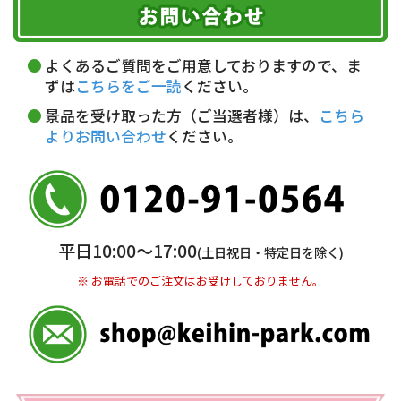
期限を含むルール（条件）や、お客様にご負担い
代金引換(現金のみ)
ただく費用がございます。
午前中
14～16時
16～18時
詳しくはこちら▶
5,000円以上…手数料無料
18～20時
19～21時
指定なし
よくあるご質問をご用意しておりますので、ま
5,000円未満…330円(税込)
ずは
こちらをご一読
ください。
※ お支払い金額30万円まで。
景品を受け取った方（ご当選者様）は、
こちら
よりお問い合わせ
ください。
銀行振込(前払い)
三井住友銀行 船橋支店
普通 7263489
＜口座名＞ カ）ディースタイル
※ 振込み手数料お客様ご負担。
平日10:00〜17:00
(土日祝日・特定日を除く)
※ お電話でのご注文はお受けしておりません。