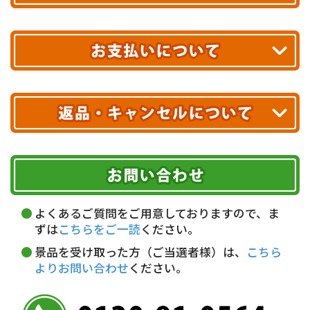
あす着エリアが対象です。
合計10,000円以上
のご購入で
エリアやお届け日の確認は
こちら▶
送料無料!
※ 配送業者による配送遅延が生じる可能性がございます。
※ 沖縄・離島はお届けできません。
10,000円未満 全国一律1,100円(税込)
クレジットカード
配送業者
ヤマト運輸
ご注文のキャンセル、商品お受取り後の返品には
お届け可能時間帯
期限を含むルール（条件）や、お客様にご負担い
代金引換(現金のみ)
ただく費用がございます。
午前中
14～16時
16～18時
詳しくはこちら▶
5,000円以上…手数料無料
18～20時
19～21時
指定なし
よくあるご質問をご用意しておりますので、ま
5,000円未満…330円(税込)
ずは
こちらをご一読
ください。
※ お支払い金額30万円まで。
景品を受け取った方（ご当選者様）は、
こちら
よりお問い合わせ
ください。
銀行振込(前払い)
三井住友銀行 船橋支店