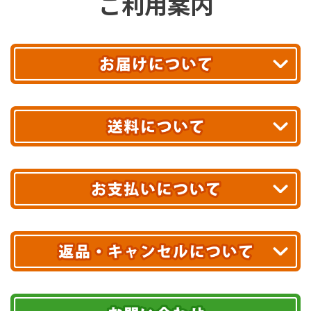
ご利用案内
平日13時まで
のご注文で
お届け!
最短翌日
あす着エリアが対象です。
合計10,000円以上
のご購入で
エリアやお届け日の確認は
こちら▶
送料無料!
※ 配送業者による配送遅延が生じる可能性がございます。
※ 沖縄・離島はお届けできません。
10,000円未満 全国一律1,100円(税込)
クレジットカード
配送業者
ヤマト運輸
ご注文のキャンセル、商品お受取り後の返品には
お届け可能時間帯
期限を含むルール（条件）や、お客様にご負担い