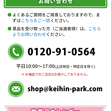
代金引換(現金のみ)
ただく費用がございます。
午前中
14～16時
16～18時
詳しくはこちら▶
5,000円以上…手数料無料
18～20時
19～21時
指定なし
よくあるご質問をご用意しておりますので、ま
5,000円未満…330円(税込)
ずは
こちらをご一読
ください。
※ お支払い金額30万円まで。
景品を受け取った方（ご当選者様）は、
こちら
よりお問い合わせ
ください。
銀行振込(前払い)
三井住友銀行 船橋支店
普通 7263489
＜口座名＞ カ）ディースタイル
※ 振込み手数料お客様ご負担。
平日10:00〜17:00
(土日祝日・特定日を除く)
※ お電話でのご注文はお受けしておりません。