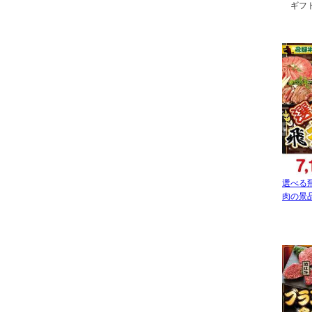
ギフ
選べる
肉の景