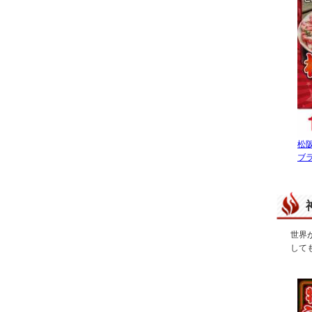
松阪
ブ
世界
して