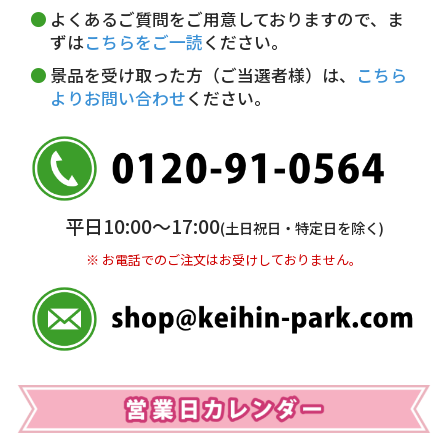
5,000円以上…手数料無料
18～20時
19～21時
指定なし
よくあるご質問をご用意しておりますので、ま
5,000円未満…330円(税込)
ずは
こちらをご一読
ください。
※ お支払い金額30万円まで。
景品を受け取った方（ご当選者様）は、
こちら
よりお問い合わせ
ください。
銀行振込(前払い)
三井住友銀行 船橋支店
普通 7263489
＜口座名＞ カ）ディースタイル
※ 振込み手数料お客様ご負担。
平日10:00〜17:00
(土日祝日・特定日を除く)
※ お電話でのご注文はお受けしておりません。