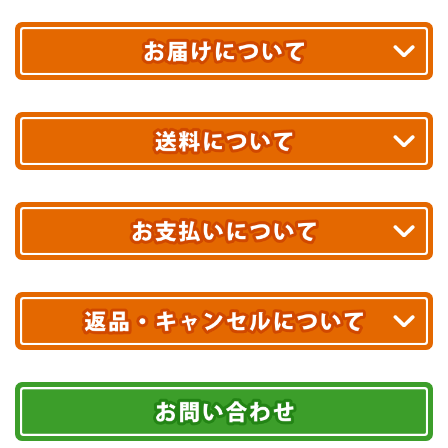
平日13時まで
のご注文で
お届け!
最短翌日
あす着エリアが対象です。
合計10,000円以上
のご購入で
エリアやお届け日の確認は
こちら▶
送料無料!
※ 配送業者による配送遅延が生じる可能性がございます。
※ 沖縄・離島はお届けできません。
10,000円未満 全国一律1,100円(税込)
クレジットカード
配送業者
ヤマト運輸
ご注文のキャンセル、商品お受取り後の返品には
お届け可能時間帯
期限を含むルール（条件）や、お客様にご負担い
代金引換(現金のみ)
ただく費用がございます。
午前中
14～16時
16～18時
詳しくはこちら▶