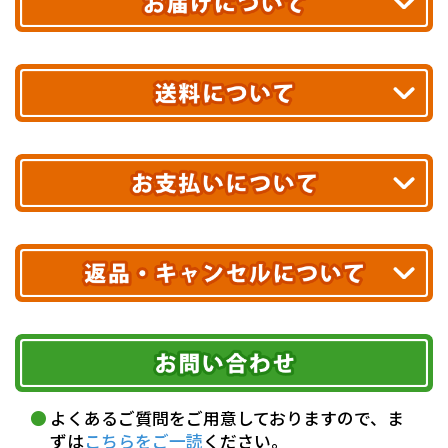
平日13時まで
のご注文で
お届け!
最短翌日
あす着エリアが対象です。
合計10,000円以上
のご購入で
エリアやお届け日の確認は
こちら▶
送料無料!
※ 配送業者による配送遅延が生じる可能性がございます。
※ 沖縄・離島はお届けできません。
10,000円未満 全国一律1,100円(税込)
クレジットカード
配送業者
ヤマト運輸
ご注文のキャンセル、商品お受取り後の返品には
お届け可能時間帯
期限を含むルール（条件）や、お客様にご負担い
Amazon Pay
ただく費用がございます。
午前中
14～16時
16～18時
詳しくはこちら▶
Amazonアカウントに登録済みの
18～20時
19～21時
指定なし
よくあるご質問をご用意しておりますので、ま
クレジットカードにて決済いただけます。
ずは
こちらをご一読
ください。