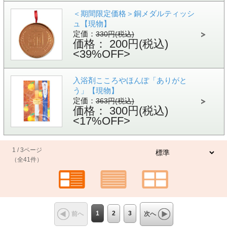
＜期間限定価格＞銅メダルティッシ
ュ【現物】
定価：
330円(税込)
価格： 200円(税込)
<39%OFF>
入浴剤こころやほんぽ「ありがと
う」【現物】
定価：
363円(税込)
価格： 300円(税込)
<17%OFF>
1 / 3ページ
（全41件）
1
2
3
前へ
次へ