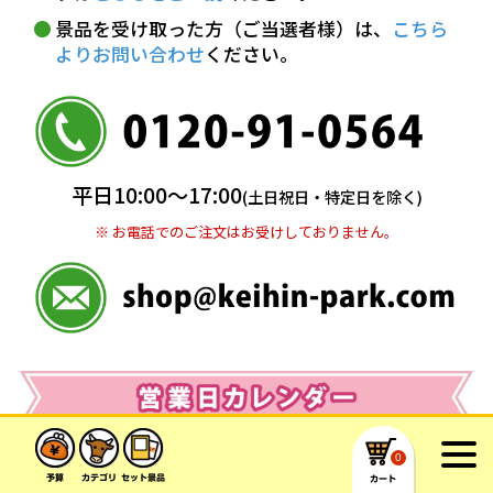
代金引換(現金のみ)
景品を受け取った方（ご当選者様）は、
こちら
よりお問い合わせ
ください。
5,000円以上…手数料無料
5,000円未満…330円(税込)
※ お支払い金額30万円まで。
銀行振込(前払い)
平日10:00〜17:00
(土日祝日・特定日を除く)
三井住友銀行 船橋支店
普通 7263489
※ お電話でのご注文はお受けしておりません。
＜口座名＞ カ）ディースタイル
※ 振込み手数料お客様ご負担。
0