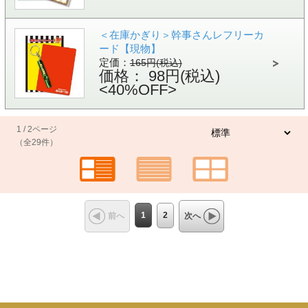
＜在庫かぎり＞幹事さんレフリーカ
ード【現物】
定価：
165円(税込)
価格： 98円(税込)
<40%OFF>
1 / 2ページ
（全29件）
1
2
前へ
次へ