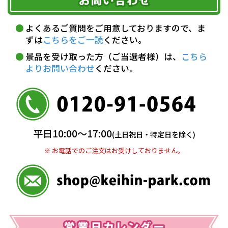
代金引換(現金のみ)
ただく費用がございます。
午前中
14～16時
16～18時
詳しくはこちら▶
5,000円以上…手数料無料
18～20時
19～21時
指定なし
よくあるご質問をご用意しておりますので、ま
5,000円未満…330円(税込)
ずは
こちらをご一読
ください。
※ お支払い金額30万円まで。
景品を受け取った方（ご当選者様）は、
こちら
よりお問い合わせ
ください。
銀行振込(前払い)
三井住友銀行 船橋支店
普通 7263489
＜口座名＞ カ）ディースタイル
※ 振込み手数料お客様ご負担。
平日10:00〜17:00
(土日祝日・特定日を除く)
※ お電話でのご注文はお受けしておりません。