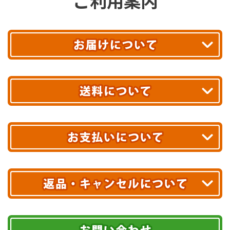
ご利用案内
平日13時まで
のご注文で
お届け!
最短翌日
あす着エリアが対象です。
合計10,000円以上
のご購入で
エリアやお届け日の確認は
こちら▶
送料無料!
※ 配送業者による配送遅延が生じる可能性がございます。
※ 沖縄・離島はお届けできません。
10,000円未満 全国一律1,100円(税込)
クレジットカード
配送業者
ヤマト運輸
ご注文のキャンセル、商品お受取り後の返品には
お届け可能時間帯
期限を含むルール（条件）や、お客様にご負担い