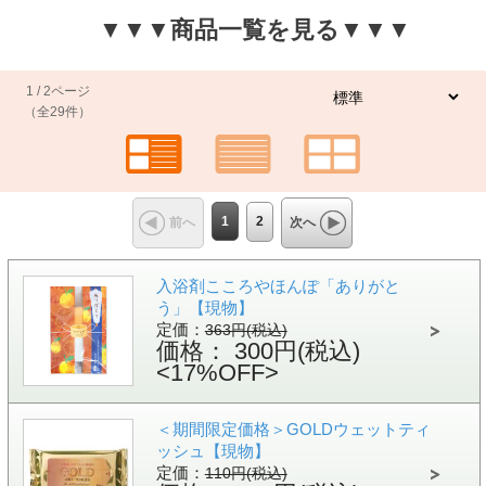
▼▼▼商品一覧を見る▼▼▼
1 / 2ページ
（全29件）
1
2
前へ
次へ
入浴剤こころやほんぽ「ありがと
う」【現物】
定価：
363円(税込)
価格： 300円(税込)
<17%OFF>
＜期間限定価格＞GOLDウェットティ
ッシュ【現物】
定価：
110円(税込)