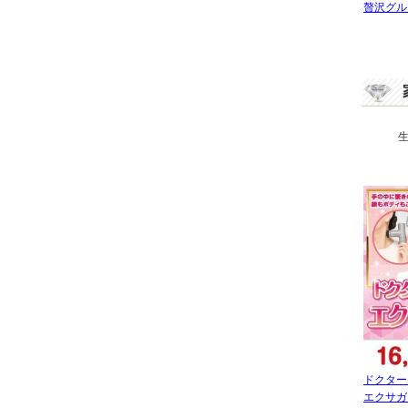
贅沢グル
ドクター
エクサガ