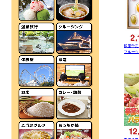
銀座千疋
フルーツ