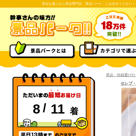
景品を選ぶなら景品専門店「景品パーク」にお任せください！
景品パークとは
カテゴリで選
景品・目録選びの
セレブ