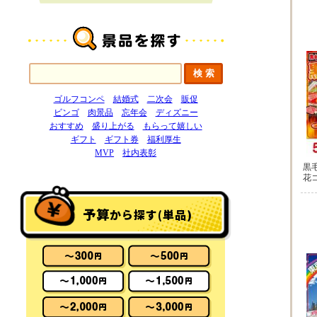
ゴルフコンペ
結婚式
二次会
販促
ビンゴ
肉景品
忘年会
ディズニー
おすすめ
盛り上がる
もらって嬉しい
ギフト
ギフト券
福利厚生
MVP
社内表彰
黒
花
予算
から探す(単品)