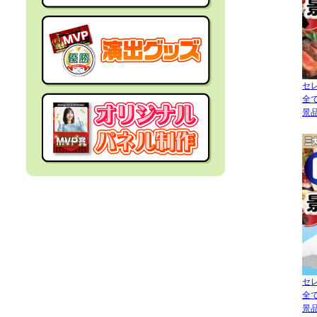
社内イベントの景品
面白・変わった景品
福利厚生・インセンティブ
金運アップ！？景品
セ
結婚式の景品
全
男性向け景品
景品
忘年会の景品
女性向け景品
新年会の景品
キッズ（子供）向け景品
歓送迎会・謝恩会の景品
爆買い向け景品
同窓会の景品
人気ランキング特集
セ
全
景品
夏向けの景品