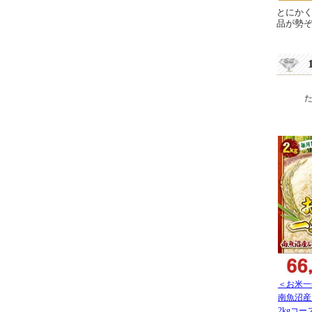
とにか
品が勢
＜お米一
南魚沼産
2kgコー