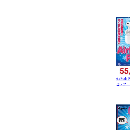
AirPods 
セレブ・