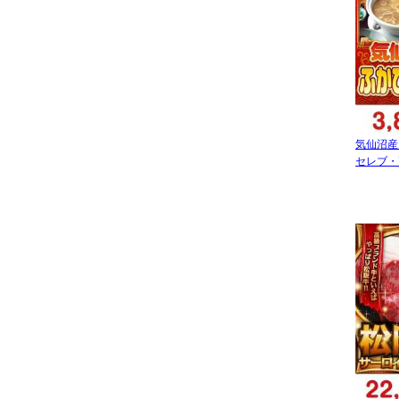
気仙沼産
セレブ・