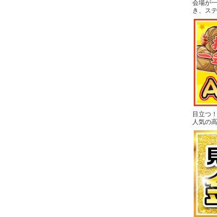
会場が
き、ス
目立つ
人気の