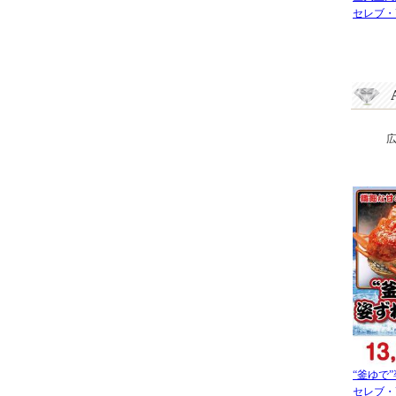
セレブ・
“釜ゆで”
セレブ・