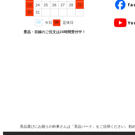
fa
Yo
景品選びにお困りの幹事さんは「景品パーク」をご活用ください。初