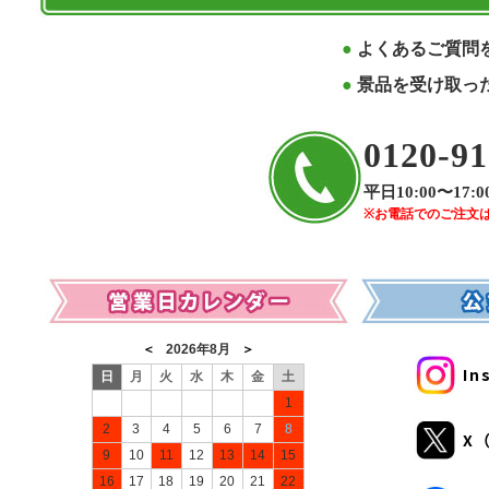
よくあるご質問
景品を受け取っ
0120-91
平日10:00〜17:0
※お電話でのご注文
営業日カレンダー
In
X（