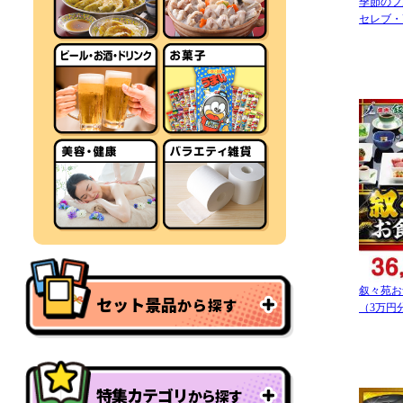
季節のフ
セレブ・
叙々苑お
セット景品
から探す
（3万円
特集カテゴリ
から探す