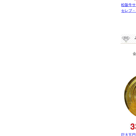
松阪牛サ
セレブ・
巨大五円