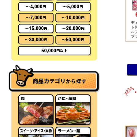
デ
ト
ル
プ
商品カテゴリ
から探す