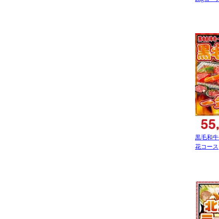
黒毛和牛
花コース