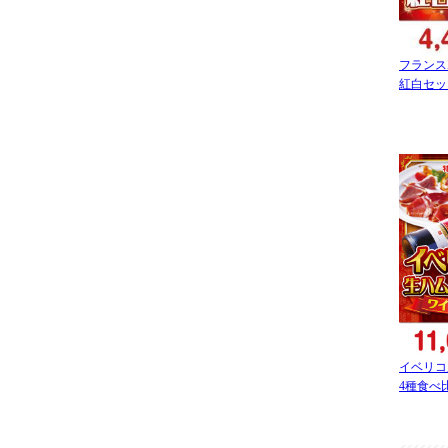
フランス
紅白セッ
イベリコ
4種食べ