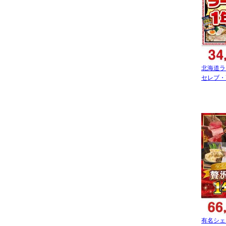
北海道ラ
セレブ・
有名シェ