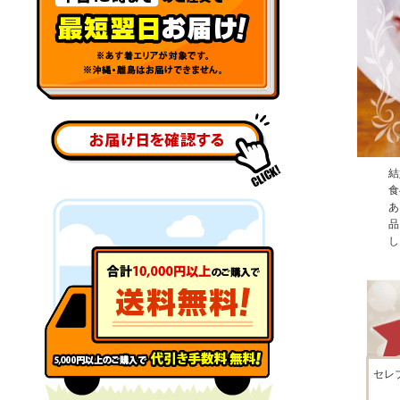
結
食
あ
品
し
セレ