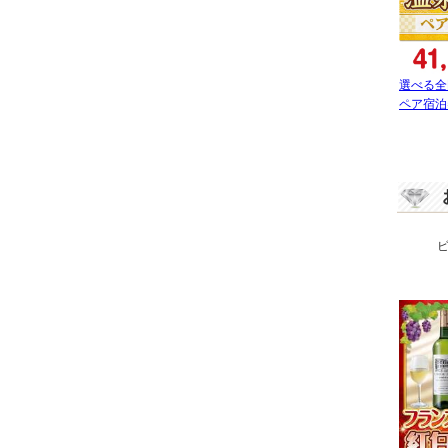
選べる全
ペア宿泊