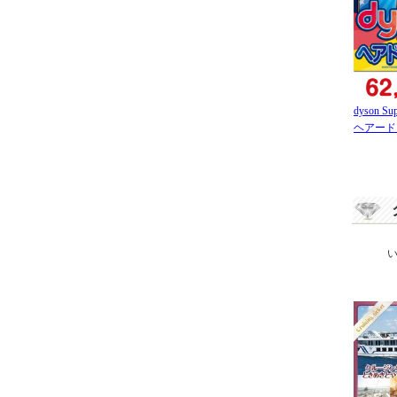
dyson Sup
ヘアード