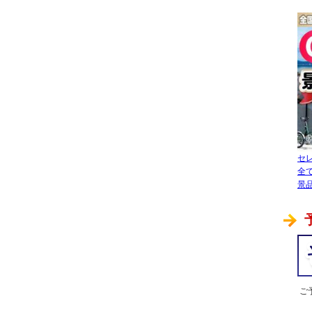
景品パークオリジナル景品
冬向けの景品
選べる！景品ギフト
ボウリングの景品
ノベルティ向けの景品
スポーツレクの景品
セ
販促キャンペーンの景品
全
景品
オンラインイベントの景品
ご