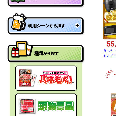
特盛り・大人買い景品
利用シーン
から探す
型抜きパネル景品
結婚式二次会の景品
一年分景品
選べる！
種類
から探す
ゴルフコンペの景品
セレブ・
参加賞・残念賞
ビンゴ景品
スペシャルプライス
宴会の景品
迷った時にはコレ！
社内表彰の景品
盛り上げたい時はコレ！