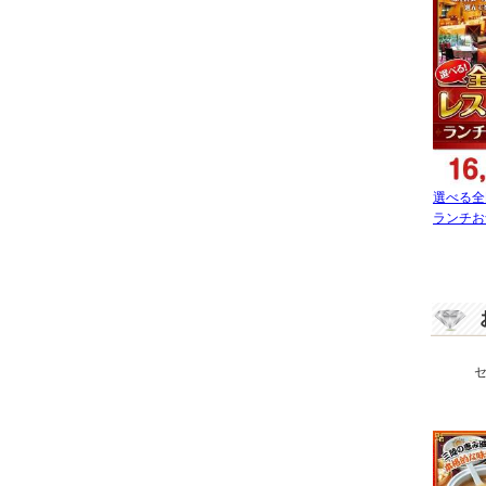
選べる全
ランチお