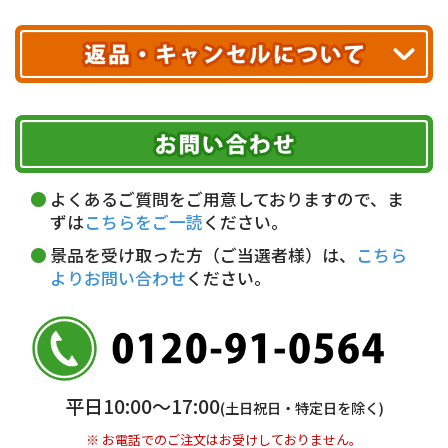
クレジットカード
配送業者
ヤマト運輸
ご注文のキャンセル、商品お受取り後の返品には
お届け可能時間帯
期限を含むルール（条件）や、お客様にご負担い
代金引換(現金のみ)
ただく費用がございます。
午前中
14～16時
16～18時
詳しくはこちら▶
5,000円以上…手数料無料
18～20時
19～21時
指定なし
よくあるご質問をご用意しておりますので、ま
5,000円未満…330円(税込)
ずは
こちらをご一読
ください。
※ お支払い金額30万円まで。
景品を受け取った方（ご当選者様）は、
こちら
よりお問い合わせ
ください。
銀行振込(前払い)
三井住友銀行 船橋支店
普通 7263489
＜口座名＞ カ）ディースタイル
※ 振込み手数料お客様ご負担。
平日10:00〜17:00
(土日祝日・特定日を除く)
※ お電話でのご注文はお受けしておりません。