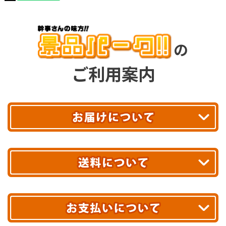
の
ご利用案内
平日13時まで
のご注文で
お届け!
最短翌日
あす着エリアが対象です。
合計10,000円以上
のご購入で
エリアやお届け日の確認は
こちら▶
送料無料!
※ 配送業者による配送遅延が生じる可能性がございます。
※ 沖縄・離島はお届けできません。
10,000円未満 全国一律1,100円(税込)