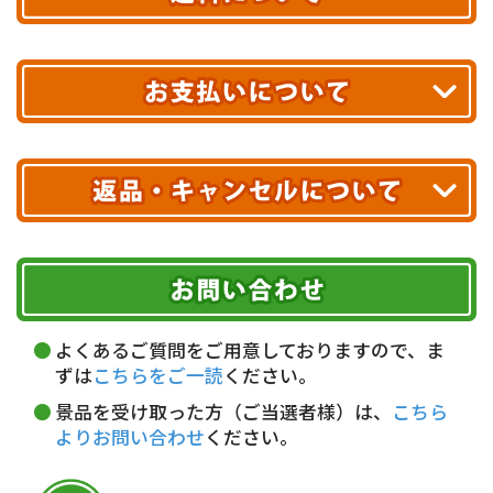
あす着エリアが対象です。
合計10,000円以上
のご購入で
エリアやお届け日の確認は
こちら▶
送料無料!
※ 配送業者による配送遅延が生じる可能性がございます。
※ 沖縄・離島はお届けできません。
10,000円未満 全国一律1,100円(税込)
クレジットカード
配送業者
ヤマト運輸
ご注文のキャンセル、商品お受取り後の返品には
お届け可能時間帯
期限を含むルール（条件）や、お客様にご負担い
代金引換(現金のみ)
ただく費用がございます。
午前中
14～16時
16～18時
詳しくはこちら▶
5,000円以上…手数料無料
18～20時
19～21時
指定なし
よくあるご質問をご用意しておりますので、ま
5,000円未満…330円(税込)
ずは
こちらをご一読
ください。
※ お支払い金額30万円まで。
景品を受け取った方（ご当選者様）は、
こちら
よりお問い合わせ
ください。
銀行振込(前払い)
三井住友銀行 船橋支店