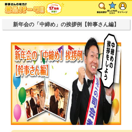
新年会の「中締め」の挨拶例【幹事さん編】