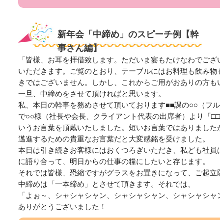
新年会「中締め」のスピーチ例【幹
事さん編】
「皆様、お耳を拝借致します。ただいま宴もたけなわでござ
いただきます。ご覧のとおり、テーブルにはお料理も飲み物
きではございません。しかし、これからご用がおありの方も
一旦、中締めをさせて頂ければと思います。
私、本日の幹事を務めさせて頂いております■■課の○○（フ
で○○様（社長や会長、クライアント代表の出席者）より「□
いうお言葉を頂戴いたしました。短いお言葉ではありました
邁進するための貴重なお言葉だと大変感銘を受けました。
本日は引き続きお客様にはおくつろぎいただき、私ども社員
に語り合って、明日からの仕事の糧にしたいと存じます。
それでは皆様、恐縮ですがグラスをお置きになって、ご起立
中締めは「一本締め」とさせて頂きます。それでは、
「よぉ～、シャシャシャン、シャシャシャン、シャシャシャ
ありがとうございました！