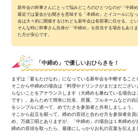
新年会の幹事さんにとって悩みどころのひとつなのが「中締
最近では宴会がお開きを意味する「本締め」とイコールにな
会は大々的に開催するけれども新年会は各部署に任せる、と
そんな時に幹事さん自身が「中締め」を担当する場合もあり
た方が安心です。
「中締め」で優しいおひらきを！
まずは「宴もたけなわ」になっている新年会を中断すること
そこから中締めの場合は「料理やドリンクがまだまだござい
らないことをアナウンスします（大締めも兼ねている場合は
です）。あらためて簡単に社名、所属、フルネームなどの自
をシンプルに述べて、めでたさを参加者と共有しましょう。
そこから起立を願って、締めの音頭と合わせ方を参加者全員
め、万歳三唱とありますが、「中締め」の場合は１本締めが
締めの音頭を取ったら、最後にしっかりお礼の言葉を伝えま