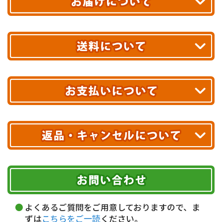
平日13時まで
のご注文で
お届け!
最短翌日
あす着エリアが対象です。
合計10,000円以上
のご購入で
エリアやお届け日の確認は
こちら▶
送料無料!
※ 配送業者による配送遅延が生じる可能性がございます。
※ 沖縄・離島はお届けできません。
10,000円未満 全国一律1,100円(税込)
クレジットカード
配送業者
ヤマト運輸
ご注文のキャンセル、商品お受取り後の返品には
お届け可能時間帯
期限を含むルール（条件）や、お客様にご負担い
代金引換(現金のみ)
ただく費用がございます。
午前中
14～16時
16～18時
詳しくはこちら▶
5,000円以上…手数料無料
18～20時
19～21時
指定なし
よくあるご質問をご用意しておりますので、ま
5,000円未満…330円(税込)
ずは
こちらをご一読
ください。