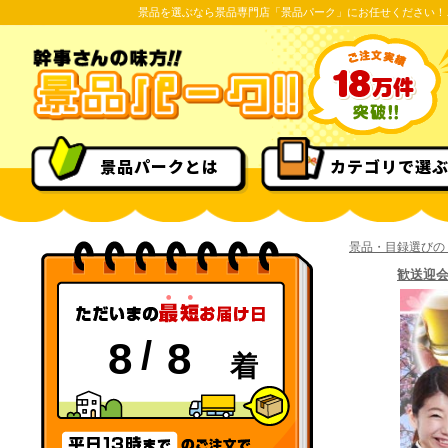
景品を選ぶなら景品専門店「景品パーク」にお任せください！
景品パークとは
カテゴリで選
景品・目録選びの
歓送迎