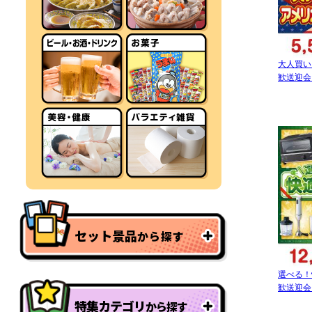
大人買い
歓送迎会
セット景品
から探す
選べる！
歓送迎会
特集カテゴリ
から探す