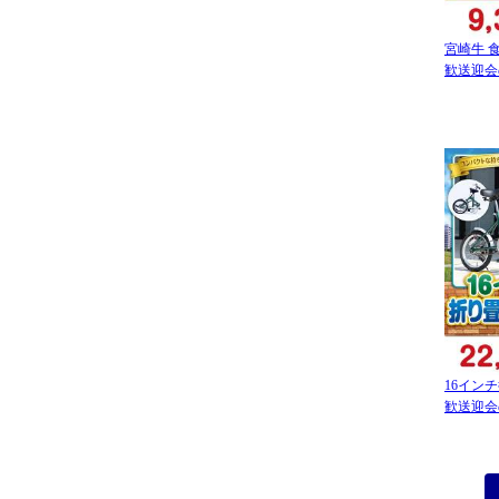
宮崎牛 
歓送迎会
16イン
歓送迎会