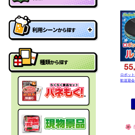
特盛り・大人買い景品
利用シーン
から探す
型抜きパネル景品
結婚式二次会の景品
一年分景品
種類
から探す
ゴルフコンペの景品
参加賞・残念賞
ロボット
歓送迎会
ビンゴ景品
スペシャルプライス
宴会の景品
迷った時にはコレ！
社内表彰の景品
盛り上げたい時はコレ！