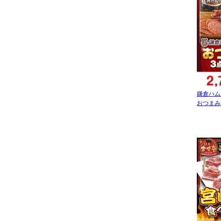
鎌倉ハム
おつまみ