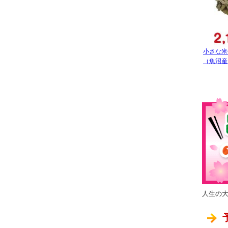
小さな米
（魚沼産
人生の