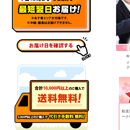
年
ょ
ク
歓送
ーク