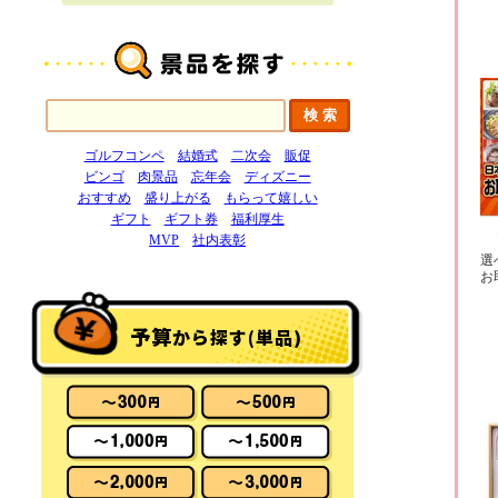
ゴルフコンペ
結婚式
二次会
販促
ビンゴ
肉景品
忘年会
ディズニー
おすすめ
盛り上がる
もらって嬉しい
ギフト
ギフト券
福利厚生
MVP
社内表彰
選
お
予算
から探す(単品)