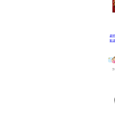
超
歓
コ