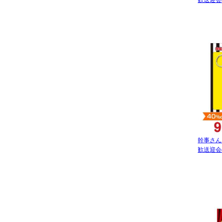
歓送迎会
幹事さん
歓送迎会