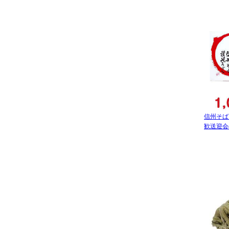
信州そば
歓送迎会