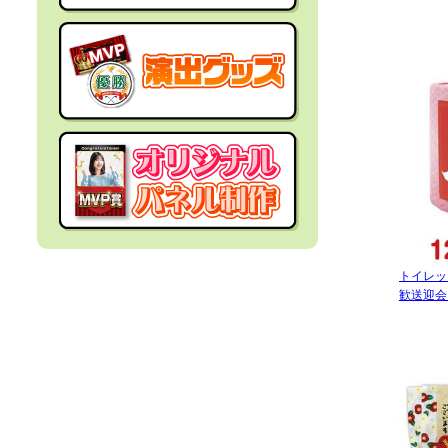
社内イベントの景品
面白・変わった景品
福利厚生・インセンティブ
金運アップ！？景品
結婚式の景品
男性向け景品
忘年会の景品
女性向け景品
新年会の景品
キッズ（子供）向け景品
トイレッ
歓送迎会
歓送迎会・謝恩会の景品
爆買い向け景品
同窓会の景品
人気ランキング特集
夏向けの景品