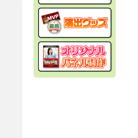
社内イベントの景品
面白・変わった景品
福利厚生・インセンティブ
金運アップ！？景品
結婚式の景品
男性向け景品
忘年会の景品
女性向け景品
新年会の景品
キッズ（子供）向け景品
歓送迎会・謝恩会の景品
爆買い向け景品
同窓会の景品
人気ランキング特集
夏向けの景品