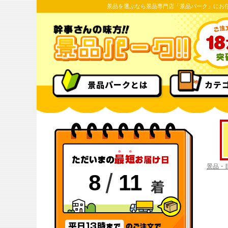
景品を選ぶなら景品専門店「景品パーク」にお
景品パークとは
カテ
景品・
/
8
11
着