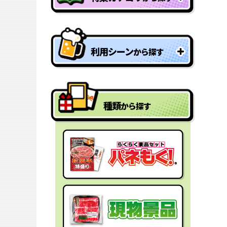
特盛り・大人買い景品
利用シーン
から探す
型抜きパネル景品
結婚式二次会の景品
一年分景品
種類
から探す
ゴルフコンペの景品
参加賞・残念賞
ビンゴ景品
スペシャルプライス
宴会の景品
迷った時にはコレ！
社内表彰の景品
盛り上げたい時はコレ！