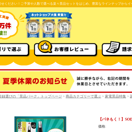
任せください！ご予算や人数で選べる楽々景品セットをはじめ、豊富なラインナップからイ
ゴリで選ぶ
お客様レビュー
請求
目録選びの「景品パーク」トップページ
>
商品カテゴリーで選ぶ
>
家電景品特集
>
【パネもく！】SO
価格: