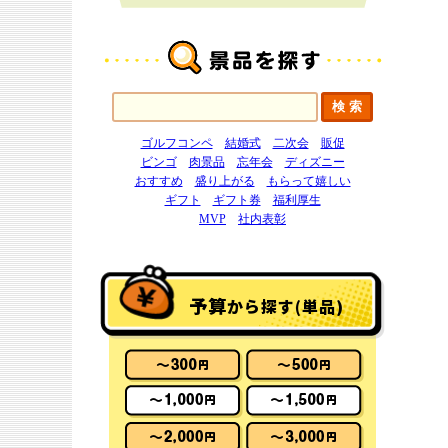
ゴルフコンペ
結婚式
二次会
販促
ビンゴ
肉景品
忘年会
ディズニー
おすすめ
盛り上がる
もらって嬉しい
ギフト
ギフト券
福利厚生
MVP
社内表彰
予算
から探す(単品)