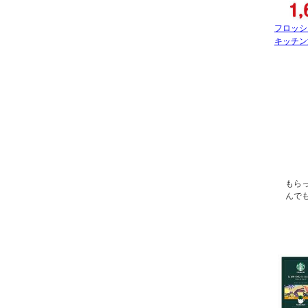
フロッシ
キッチン
もら
んで