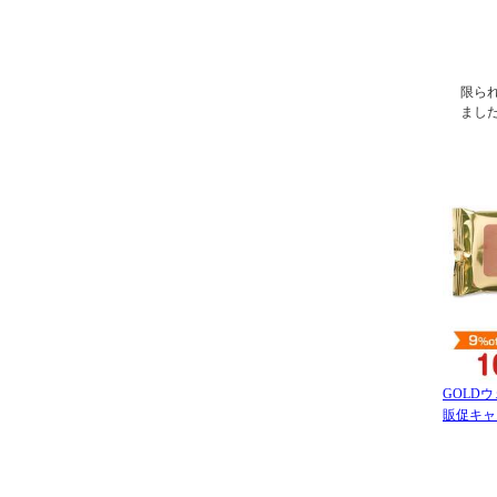
限ら
まし
GOLD
販促キャ