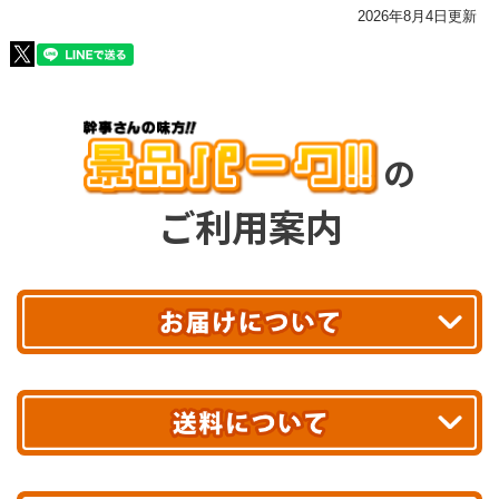
2026年8月4日更新
の
ご利用案内
平日13時まで
のご注文で
お届け!
最短翌日
あす着エリアが対象です。
合計10,000円以上
のご購入で
エリアやお届け日の確認は
こちら▶