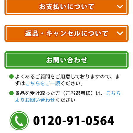
送料無料!
※ 配送業者による配送遅延が生じる可能性がございます。
※ 沖縄・離島はお届けできません。
10,000円未満 全国一律1,100円(税込)
クレジットカード
配送業者
ヤマト運輸
ご注文のキャンセル、商品お受取り後の返品には
お届け可能時間帯
期限を含むルール（条件）や、お客様にご負担い
代金引換(現金のみ)
ただく費用がございます。
午前中
14～16時
16～18時
詳しくはこちら▶
5,000円以上…手数料無料
18～20時
19～21時
指定なし
よくあるご質問をご用意しておりますので、ま
5,000円未満…330円(税込)
ずは
こちらをご一読
ください。
※ お支払い金額30万円まで。
景品を受け取った方（ご当選者様）は、
こちら
よりお問い合わせ
ください。
銀行振込(前払い)
三井住友銀行 船橋支店
普通 7263489
＜口座名＞ カ）ディースタイル