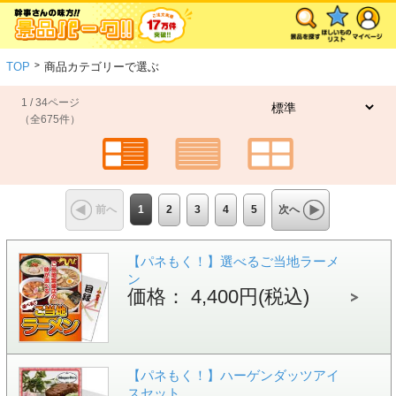
>
TOP
商品カテゴリーで選ぶ
1 / 34ページ
（全675件）
1
2
3
4
5
前へ
次へ
【パネもく！】選べるご当地ラーメ
ン
価格： 4,400円(税込)
【パネもく！】ハーゲンダッツアイ
スセット