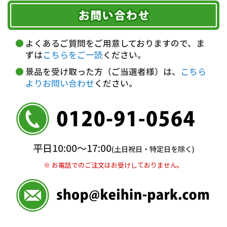
お届け可能時間帯
期限を含むルール（条件）や、お客様にご負担い
代金引換(現金のみ)
ただく費用がございます。
午前中
14～16時
16～18時
詳しくはこちら▶
5,000円以上…手数料無料
18～20時
19～21時
指定なし
よくあるご質問をご用意しておりますので、ま
5,000円未満…330円(税込)
ずは
こちらをご一読
ください。
※ お支払い金額30万円まで。
景品を受け取った方（ご当選者様）は、
こちら
よりお問い合わせ
ください。
銀行振込(前払い)
三井住友銀行 船橋支店
普通 7263489
＜口座名＞ カ）ディースタイル
※ 振込み手数料お客様ご負担。
平日10:00〜17:00
(土日祝日・特定日を除く)
※ お電話でのご注文はお受けしておりません。