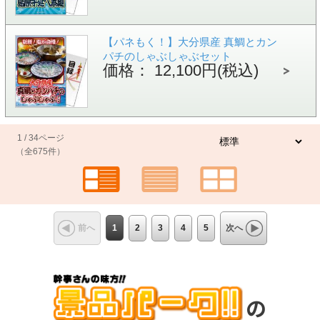
【パネもく！】大分県産 真鯛とカン
パチのしゃぶしゃぶセット
価格： 12,100円(税込)
1 / 34ページ
（全675件）
1
2
3
4
5
前へ
次へ
の