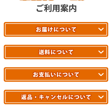
ご利用案内
平日13時まで
のご注文で
お届け!
最短翌日
あす着エリアが対象です。
合計10,000円以上
のご購入で
エリアやお届け日の確認は
こちら▶
送料無料!
※ 配送業者による配送遅延が生じる可能性がございます。
※ 沖縄・離島はお届けできません。
10,000円未満 全国一律1,100円(税込)
クレジットカード
配送業者
ヤマト運輸
ご注文のキャンセル、商品お受取り後の返品には