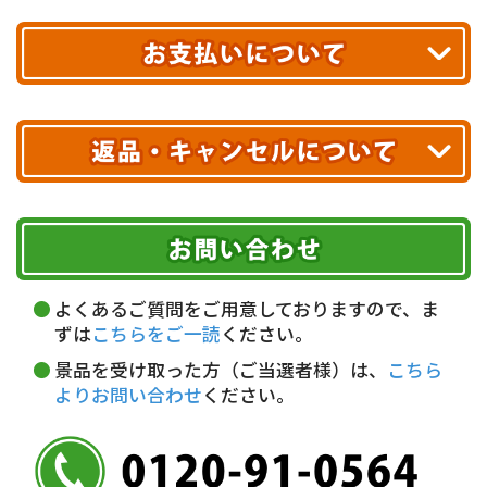
合計10,000円以上
のご購入で
エリアやお届け日の確認は
こちら▶
今週の
Weekly Ranking
第1位は「
【パネもく！】JTB旅行券で購
送料無料!
26/07/29:
※ 配送業者による配送遅延が生じる可能性がございます。
入！ディズニー or USJ ペアチケット
」でした！
幹事さん虎の巻
を更新！
結婚式二次会で満足度が上がりやすい演
※ 沖縄・離島はお届けできません。
豪華景品の定番として人気！誰もが知る人気テーマパークの景品
10,000円未満 全国一律1,100円(税込)
出の考え方
は、イベントをさらに華やかに演出します！
クレジットカード
配送業者
26/07/22:
26/07/15:
幹事さん虎の巻
を更新！
面白い研修テーマとは？盛り上がる企画
ヤマト運輸
【新景品！】
【パネもく！】選べる！梅干し
が登場いたしまし
と効果を高める工夫
た！
ご注文のキャンセル、商品お受取り後の返品には
お届け可能時間帯
期限を含むルール（条件）や、お客様にご負担い
26/07/22:
代金引換(現金のみ)
26/07/10:
ただく費用がございます。
午前中
14～16時
16～18時
幹事さん虎の巻
を更新！
忘年会シーズンはいつ？会社の開催時期
【新景品！】
【パネもく！】選べる！スイーツ＆ケーキ
が登場い
詳しくはこちら▶
5,000円以上…手数料無料
18～20時
19～21時
指定なし
と景品準備のコツ
たしました！
よくあるご質問をご用意しておりますので、ま
5,000円未満…330円(税込)
ずは
こちらをご一読
ください。
26/07/22:
26/07/10:
※ お支払い金額30万円まで。
景品を受け取った方（ご当選者様）は、
こちら
幹事さん虎の巻
を更新！
忘年会の案内にユーモアを！社内で使え
今週の
Weekly Ranking
第1位は「
【パネもく！】松阪牛 特盛り
よりお問い合わせ
ください。
銀行振込(前払い)
る例文と景品告知のコツ
1kg
」でした！
「松阪牛」を特盛り1kgで味わえる豪華景品！見た目のインパク
三井住友銀行 船橋支店
トも抜群で、目玉景品として多くのお客様に選ばれています♪
26/07/22:
普通 7263489
幹事さん虎の巻
を更新！
社内表彰の選考基準とは？公平な決め方