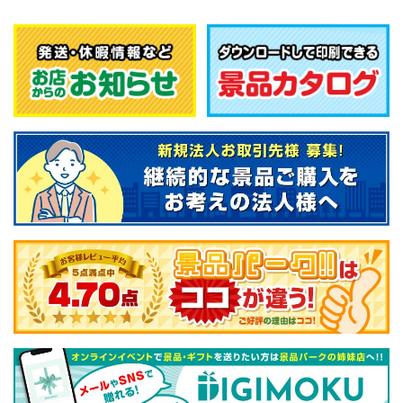
26/07/01:
幹事さん虎の巻
を更新！
宿泊研修のメリットとは？日帰り研修と
26/06/24:
の違いと効果を高めるアイデア
【新景品！】
【パネもく！】選べる！健康・癒しギフト KDCコ
ース（eギフト）
・
【パネもく！】選べる！健康・癒しギフト
26/07/01:
KDPコース（eギフト）
が登場いたしました！
幹事さん虎の巻
を更新！
周年記念イベントの企画アイデア！目的
別の選び方と成功のコツ
26/06/23:
【新景品！】
HONMA D1ボール 1ダース【現物】
・
キャロウェイ
26/07/01:
CHROME TOURボール（3個入り）【現物】
が登場いたしまし
た！
幹事さん虎の巻
を更新！
周年記念品のおすすめは？相手別の選び
方と喜ばれるアイデア
26/06/19:
26/6/24:
今週の
Weekly Ranking
第1位は「
【パネもく！】JTB旅行券で購
入！ディズニー or USJ ペアチケット
」でした！
幹事さん虎の巻
を更新！
ボウリングが無理なく楽しめる運動とい
イベント景品の目玉と言えばこれ！二大テーマパークの名前がで
われる理由は？
るだけで盛り上がること間違いなし！
26/6/24:
26/06/15:
幹事さん虎の巻
を更新！
景品が豪華でも盛り上がらない？ボウリ
【新景品！】
【楽々まとめ買い景品セット】ディズニー or USJ
ング大会は発表の工夫がカギ