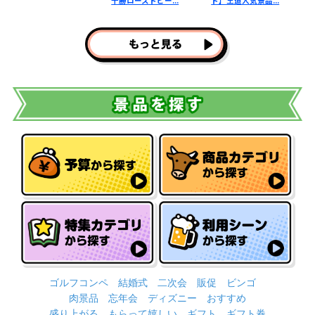
十勝ローストビー...
ト】王道人気景品...
ト】お取り
ゴルフコンペ
結婚式
二次会
販促
ビンゴ
肉景品
忘年会
ディズニー
おすすめ
盛り上がる
もらって嬉しい
ギフト
ギフト券