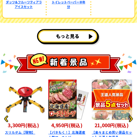
ダッツ&フルーツティアラ
トイレットペーパー半年
アイスセット
分
,300円(税込)
4,950円(税込)
21,000円(税込)
32,0
ルボム【現物】
【パネもく！】北海道産
【楽々まとめ買い景品セッ
【楽々ま