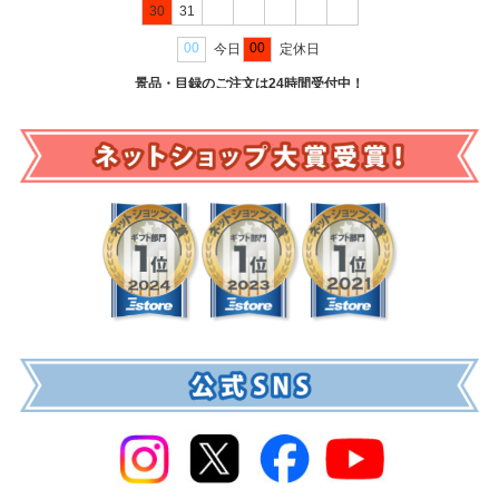
ア利用券 YELコース（eギフト）
・
【パネもく！】選べる全国温
幹事さん虎の巻
を更新！
ボウリング大会で初心者を置いていかな
泉旅行ペア宿泊券 SILコース（eギフト）
・
【パネもく！】選べる
い進行の工夫
全国温泉旅行ペア宿泊券 GOLコース（eギフト）
・
【パネも
く！】選べる全国温泉旅行ペア宿泊券 PLATINUM10
・
【パネも
26/07/08:
く！】選べる全国温泉旅行ペア宿泊券 PLATINUM20
・
【パネも
幹事さん虎の巻
を更新！
ボウリング大会は頑張りすぎない幹事ほ
く！】選べる全国温泉旅行ペア宿泊券 PLATINUM30
が登場いたし
ど成功しやすい
ました！
26/07/08:
26/06/29:
幹事さん虎の巻
を更新！
ボウリング大会は雑談のきっかけ製造機
【新景品！】
＜季節限定＞【パネもく！】愛媛県産 いよかん
なのか
2kg
・
＜季節限定＞【パネもく！】青森県産 サンふじりんご
2.4kg
・
＜季節限定＞【パネもく！】静岡県産 三ケ日みかん4kg
・
26/07/08:
＜季節限定＞【パネもく！】静岡県産 三ケ日みかん2.5kg
・
＜季
節限定＞【パネもく！】山形県産 ラ・フランス1.5kg
が登場いた
幹事さん虎の巻
を更新！
ボウリング大会は参加賞で印象が変わ
しました！
る？意外と大事な理由とは
26/06/26:
26/07/01:
今週の
Weekly Ranking
第1位は「
【パネもく！】ハーゲンダッツ
幹事さん虎の巻
を更新！
研修が意味ないと言われる理由とは？効
&フルーツティアラアイスセット
」でした！
果を高める設計と工夫
スイーツ景品の定番！スイーツで迷ったらこの景品を入れておけ
ば間違いありません！