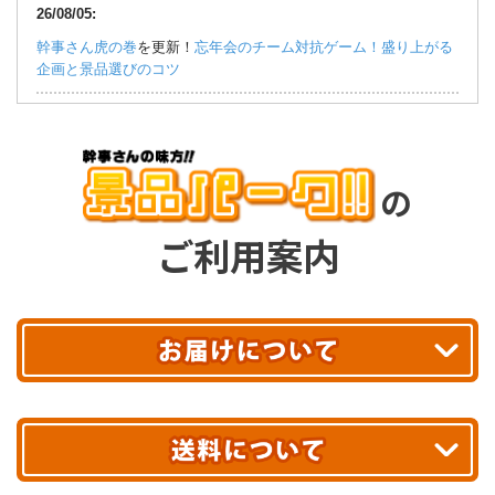
場いたしました！
26/08/05:
幹事さん虎の巻
を更新！
忘年会のチーム対抗ゲーム！盛り上がる
26/07/28:
企画と景品選びのコツ
【新景品！】
【楽々まとめ買い景品セット】王道人気景品 5点セ
ット
・
【楽々まとめ買い景品セット】お取り寄せグルメ景品 5点
26/08/05:
セット Aコース
・
【楽々まとめ買い景品セット】お取り寄せグル
メ景品 5点セット Bコース
・
【楽々まとめ買い景品セット】お取
幹事さん虎の巻
を更新！
忘年会幹事の挨拶例文！開会・乾杯・締
り寄せグルメ景品 5点セット Cコース
が登場いたしました！
めと景品紹介のコツ
の
26/07/27:
26/07/29:
ご利用案内
【新景品！】
【パネもく！】クリームシチュー
・
【パネもく！】
幹事さん虎の巻
を更新！
ボウリングが今も残っているのは懐かし
スモークサーモン食べ比べセット
・
【パネもく！】骨付きマンガ
さだけではない
肉！特盛り1kg
が登場いたしました！
26/07/29:
26/07/24:
幹事さん虎の巻
を更新！
ボウリング大会で賞の名前に遊び心を入
今週の
Weekly Ranking
第1位は「
【パネもく！】JTB旅行券で購
れる意味
入！ディズニー or USJ ペアチケット
」でした！
平日13時まで
のご注文で
今週も引き続き大人気！目玉景品の定番商品としておすすめです
お届け!
26/07/29:
最短翌日
♪
幹事さん虎の巻
を更新！
結婚式二次会でゲームを成功させる考え
あす着エリアが対象です。
方とは
26/07/17: