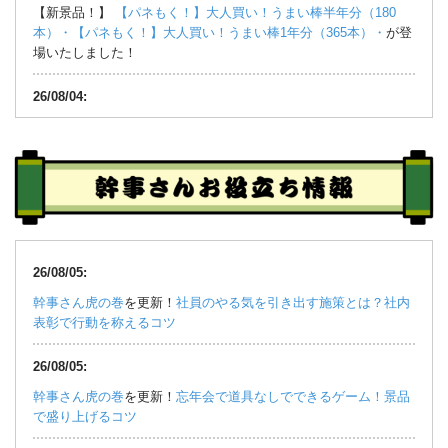
【新景品！】
【パネもく！】大人買い！うまい棒半年分（180
本）・
【パネもく！】大人買い！うまい棒1年分（365本）・
が登
場いたしました！
26/08/04:
【新景品！】
スリルボム【現物】
が登場いたしました！
26/08/03:
【重要】サーバーへの不正アクセスによる個人情報漏えいの可能
性に関するお知らせとお詫び
26/07/31:
26/08/05:
今週の
Weekly Ranking
第1位は「
【パネもく！】クレシア トイレ
幹事さん虎の巻
を更新！
社員のやる気を引き出す施策とは？社内
ットペーパー半年分
」でした！
表彰で行動を称えるコツ
毎日の暮らしで使える実用品は、もらって嬉しい人気の景品！年
齢や性別を問わず喜ばれます♪
26/08/05:
幹事さん虎の巻
を更新！
忘年会で道具なしでできるゲーム！景品
26/07/30:
で盛り上げるコツ
【新景品！】
【パネもく！】北海道産 十勝ローストビーフ
が登