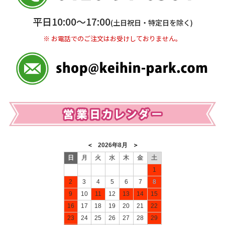
＜口座名＞ カ）ディースタイル
26/07/09:
と景品選びのコツ
※ 振込み手数料お客様ご負担。
平日10:00〜17:00
【新景品！】
【楽々まとめ買い景品セット】王道人気景品 3点セ
(土日祝日・特定日を除く)
ット
・
【楽々まとめ買い景品セット】お取り寄せグルメ景品 3点
26/07/15:
※ お電話でのご注文はお受けしておりません。
セット Aコース
・
【楽々まとめ買い景品セット】お取り寄せグル
幹事さん虎の巻
を更新！
ボウリング大会は順位賞だけだと惜し
メ景品 3点セット Bコース
・
【楽々まとめ買い景品セット】お取
い！会場がもっと動く賞の工夫
り寄せグルメ景品 3点セット Cコース
・
【楽々まとめ買い景品セ
ット】ディズニーチケット景品 3点セット Aコース
・
【楽々まと
26/07/15:
め買い景品セット】ディズニーチケット景品 3点セット Bコー
ス
・
【楽々まとめ買い景品セット】ディズニーチケット景品 3点
幹事さん虎の巻
を更新！
ボウリング大会の景品は誰向けに選ぶべ
セット Cコース
・
【楽々まとめ買い景品セット】松阪牛特盛り 3
きか？！
点セット
が登場いたしました！
26/07/15:
26/07/03:
幹事さん虎の巻
を更新！
結婚式二次会で一人参加でも浮きにくい
今週の
Weekly Ranking
第1位は「
【パネもく！】クレシア トイレ
雰囲気の作り方
ットペーパー半年分
」でした！
実用的な景品は、もらって嬉しい定番アイテム！男女問わず喜ば
26/07/15:
れるおすすめの景品です♪
幹事さん虎の巻
を更新！
結婚式二次会は最初の10分で盛り上がり
が決まる？
26/07/02:
【新景品！】
【パネもく！】選べる全国日帰り温泉ペア利用券
26/07/08:
VILコース（eギフト）
・
【パネもく！】選べる全国日帰り温泉ペ