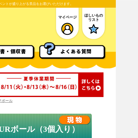
ベントが盛り上がる景品をお選びいただけます。
ほしいもの
マイページ
リスト
書・領収書
よくある質問
フボール
OURボール（3個入り）