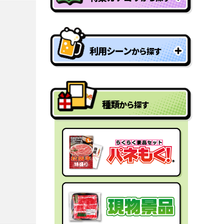
特盛り・大人買い景品
利用シーン
から探す
型抜きパネル景品
結婚式二次会の景品
一年分景品
種類
から探す
ゴルフコンペの景品
参加賞・残念賞
ビンゴ景品
スペシャルプライス
宴会の景品
迷った時にはコレ！
社内表彰の景品
盛り上げたい時はコレ！