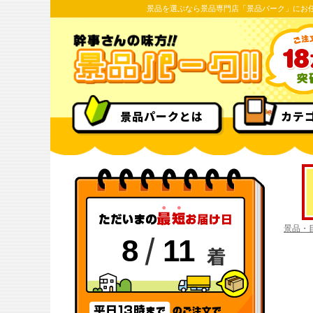
景品を選ぶなら景品専門店「景品パーク」にお
景品パークとは
カテ
景品・
/
8
11
着