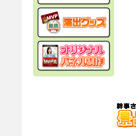
社内イベントの景品
面白・変わった景品
福利厚生・インセンティブ
金運アップ！？景品
結婚式の景品
男性向け景品
忘年会の景品
女性向け景品
新年会の景品
キッズ（子供）向け景品
歓送迎会・謝恩会の景品
爆買い向け景品
同窓会の景品
人気ランキング特集
夏向けの景品