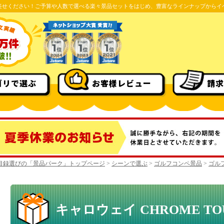
任せください！ご予算や人数で選べる楽々景品セットをはじめ、豊富なラインナップからイ
ゴリで選ぶ
お客様レビュー
請求
目録選びの「景品パーク」トップページ
>
シーンで選ぶ
>
ゴルフコンペ景品
>
ゴル
キャロウェイ CHROME T