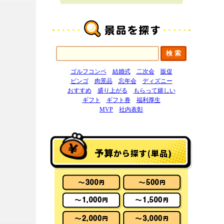
ゴルフコンペ
結婚式
二次会
販促
ビンゴ
肉景品
忘年会
ディズニー
おすすめ
盛り上がる
もらって嬉しい
ギフト
ギフト券
福利厚生
MVP
社内表彰
予算
から探す(単品)