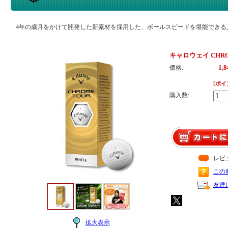
4年の歳月をかけて開発した新素材を採用した、ボールスピードを堪能できる
キャロウェイ CHR
1,
価格:
[ポイ
購入数:
レビ
この
友達
拡大表示