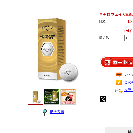
キャロウェイ CHR
1,
価格:
[ポイ
購入数:
レビ
この
友達
拡大表示