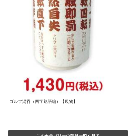
ゴルフ湯呑（四字熟語編）【現物】