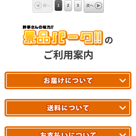
1
2
3
前へ
次へ
の
ご利用案内
平日13時まで
のご注文で
お届け!
最短翌日
あす着エリアが対象です。
合計10,000円以上
のご購入で
エリアやお届け日の確認は
こちら▶
送料無料!
※ 配送業者による配送遅延が生じる可能性がございます。