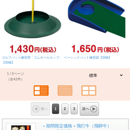
ゴルフパット練習用「ゴムホールカップ」
ベーシックパット練習器【現物】
【現物】
1 / 3ページ
（全42件）
1
2
3
前へ
次へ
＜期間限定価格＞飛打牛（飛騨牛）