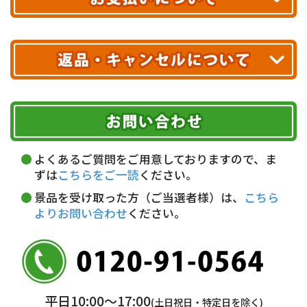
※ 沖縄・離島はお届けできません。
10,000円未満 全国一律1,100円(税込)
クレジットカード
配送業者
ヤマト運輸
ご注文のキャンセル、商品お受取り後の返品には
お届け可能時間帯
期限を含むルール（条件）や、お客様にご負担い
代金引換(現金のみ)
ただく費用がございます。
午前中
14～16時
16～18時
詳しくはこちら▶
5,000円以上…手数料無料
18～20時
19～21時
指定なし
よくあるご質問をご用意しておりますので、ま
5,000円未満…330円(税込)
ずは
こちらをご一読
ください。
※ お支払い金額30万円まで。
景品を受け取った方（ご当選者様）は、
こちら
よりお問い合わせ
ください。
銀行振込(前払い)
三井住友銀行 船橋支店
普通 7263489
＜口座名＞ カ）ディースタイル
※ 振込み手数料お客様ご負担。
平日10:00〜17:00
(土日祝日・特定日を除く)