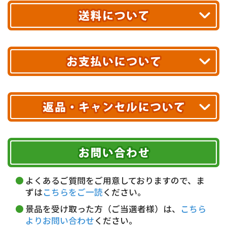
お届け!
最短翌日
あす着エリアが対象です。
合計10,000円以上
のご購入で
エリアやお届け日の確認は
こちら▶
送料無料!
※ 配送業者による配送遅延が生じる可能性がございます。
※ 沖縄・離島はお届けできません。
10,000円未満 全国一律1,100円(税込)
クレジットカード
配送業者
ヤマト運輸
ご注文のキャンセル、商品お受取り後の返品には
お届け可能時間帯
期限を含むルール（条件）や、お客様にご負担い
Amazon Pay
ただく費用がございます。
午前中
14～16時
16～18時
詳しくはこちら▶
Amazonアカウントに登録済みの
18～20時
19～21時
指定なし
よくあるご質問をご用意しておりますので、ま
クレジットカードにて決済いただけます。
ずは
こちらをご一読
ください。
代金引換(現金のみ)
景品を受け取った方（ご当選者様）は、
こちら
よりお問い合わせ
ください。
5,000円以上…手数料無料