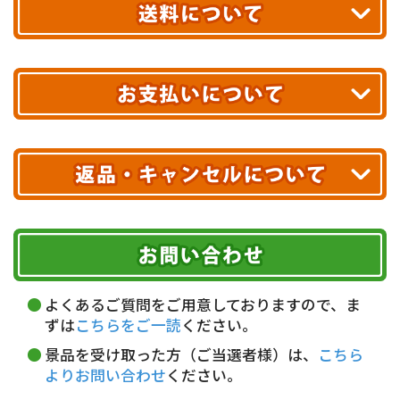
お届け!
最短翌日
あす着エリアが対象です。
合計10,000円以上
のご購入で
エリアやお届け日の確認は
こちら▶
送料無料!
※ 配送業者による配送遅延が生じる可能性がございます。
※ 沖縄・離島はお届けできません。
10,000円未満 全国一律1,100円(税込)
クレジットカード
配送業者
ヤマト運輸
ご注文のキャンセル、商品お受取り後の返品には
お届け可能時間帯
期限を含むルール（条件）や、お客様にご負担い
代金引換(現金のみ)
ただく費用がございます。
午前中
14～16時
16～18時
詳しくはこちら▶
5,000円以上…手数料無料
18～20時
19～21時
指定なし
よくあるご質問をご用意しておりますので、ま
5,000円未満…330円(税込)
ずは
こちらをご一読
ください。
※ お支払い金額30万円まで。
景品を受け取った方（ご当選者様）は、
こちら
よりお問い合わせ
ください。
銀行振込(前払い)