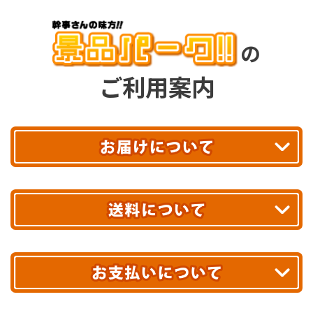
の
ご利用案内
平日13時まで
のご注文で
お届け!
最短翌日
あす着エリアが対象です。
合計10,000円以上
のご購入で
エリアやお届け日の確認は
こちら▶
送料無料!
※ 配送業者による配送遅延が生じる可能性がございます。
※ 沖縄・離島はお届けできません。
10,000円未満 全国一律1,100円(税込)
クレジットカード