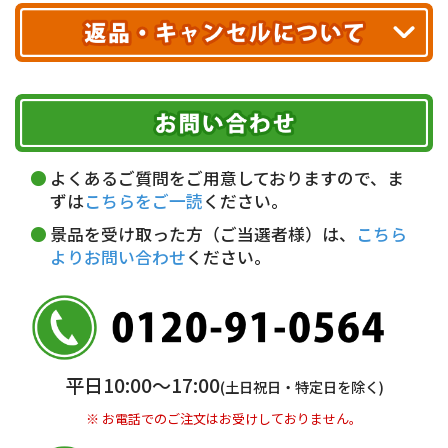
配送業者
ヤマト運輸
ご注文のキャンセル、商品お受取り後の返品には
お届け可能時間帯
期限を含むルール（条件）や、お客様にご負担い
代金引換(現金のみ)
ただく費用がございます。
午前中
14～16時
16～18時
詳しくはこちら▶
5,000円以上…手数料無料
18～20時
19～21時
指定なし
よくあるご質問をご用意しておりますので、ま
5,000円未満…330円(税込)
ずは
こちらをご一読
ください。
※ お支払い金額30万円まで。
景品を受け取った方（ご当選者様）は、
こちら
よりお問い合わせ
ください。
銀行振込(前払い)
三井住友銀行 船橋支店
普通 7263489
＜口座名＞ カ）ディースタイル
※ 振込み手数料お客様ご負担。
平日10:00〜17:00
(土日祝日・特定日を除く)
※ お電話でのご注文はお受けしておりません。