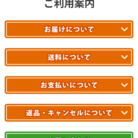
ご利用案内
平日13時まで
のご注文で
お届け!
最短翌日
あす着エリアが対象です。
合計10,000円以上
のご購入で
エリアやお届け日の確認は
こちら▶
送料無料!
※ 配送業者による配送遅延が生じる可能性がございます。
※ 沖縄・離島はお届けできません。
10,000円未満 全国一律1,100円(税込)
クレジットカード
配送業者
ヤマト運輸
ご注文のキャンセル、商品お受取り後の返品には
お届け可能時間帯
期限を含むルール（条件）や、お客様にご負担い