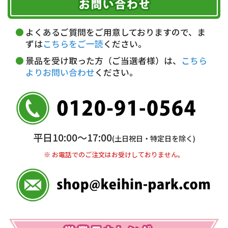
代金引換(現金のみ)
ただく費用がございます。
午前中
14～16時
16～18時
詳しくはこちら▶
5,000円以上…手数料無料
18～20時
19～21時
指定なし
よくあるご質問をご用意しておりますので、ま
5,000円未満…330円(税込)
ずは
こちらをご一読
ください。
※ お支払い金額30万円まで。
景品を受け取った方（ご当選者様）は、
こちら
よりお問い合わせ
ください。
銀行振込(前払い)
三井住友銀行 船橋支店
普通 7263489
＜口座名＞ カ）ディースタイル
※ 振込み手数料お客様ご負担。
平日10:00〜17:00
(土日祝日・特定日を除く)
※ お電話でのご注文はお受けしておりません。