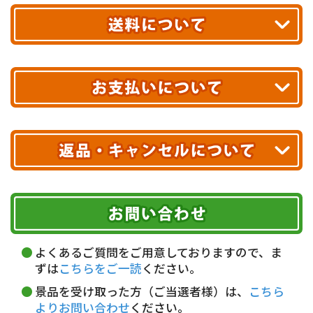
お届け!
最短翌日
あす着エリアが対象です。
合計10,000円以上
のご購入で
エリアやお届け日の確認は
こちら▶
送料無料!
※ 配送業者による配送遅延が生じる可能性がございます。
※ 沖縄・離島はお届けできません。
10,000円未満 全国一律1,100円(税込)
クレジットカード
配送業者
ヤマト運輸
ご注文のキャンセル、商品お受取り後の返品には
お届け可能時間帯
期限を含むルール（条件）や、お客様にご負担い
代金引換(現金のみ)
ただく費用がございます。
午前中
14～16時
16～18時
詳しくはこちら▶
5,000円以上…手数料無料
18～20時
19～21時
指定なし
よくあるご質問をご用意しておりますので、ま
5,000円未満…330円(税込)
ずは
こちらをご一読
ください。
※ お支払い金額30万円まで。
景品を受け取った方（ご当選者様）は、
こちら
よりお問い合わせ
ください。
銀行振込(前払い)