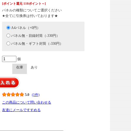
[ポイント還元 110ポイント～]
パネルの種類についてご選択ください
★全てに引換券は付いております★
A4パネル（+0円）
パネル無・目録封筒（-330円）
パネル無・ギフト封筒（-330円）
個
在庫
あり
5.0
(1件)
この商品について問い合わせる
友達にメールですすめる