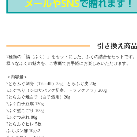
7種類の「福（ふく）」をセットにした、ふくの詰合せセットです。
様々なふくの魅力を、ご家庭でお手軽にお楽しみいただけます。
＜内容量＞
?とらふぐ刺身（17cm皿）25g、とらふぐ皮 20g
?ふぐちり（シロサバフグ切身、トラフグアラ）200g
?とらふぐ焼白子（白子酒用）20g
?ふぐ白子豆腐 130g
?ふぐ煮こごり 100g
?ふぐつみれ 80g
?とらふぐヒレ 5枚
ふくポン酢 10g×2