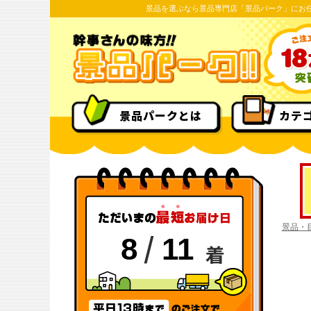
景品を選ぶなら景品専門店「景品パーク」にお
景品パークとは
カテ
景品・
/
8
11
着