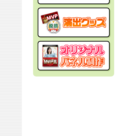
社内イベントの景品
面白・変わった景品
福利厚生・インセンティブ
金運アップ！？景品
結婚式の景品
男性向け景品
忘年会の景品
女性向け景品
新年会の景品
キッズ（子供）向け景品
歓送迎会・謝恩会の景品
爆買い向け景品
同窓会の景品
人気ランキング特集
夏向けの景品