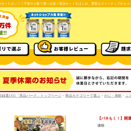
任せください！ご予算や人数で選べる楽々景品セットをはじめ、豊富なラインナップからイ
ゴリで選ぶ
お客様レビュー
請求
目録選びの「景品パーク」トップページ
>
商品カテゴリーで選ぶ
>
かに・海鮮
>
ふ
【パネもく！】開運
価格: