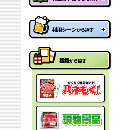
特盛り・大人買い景品
利用シーン
から探す
型抜きパネル景品
結婚式二次会の景品
一年分景品
種類
から探す
ゴルフコンペの景品
参加賞・残念賞
ビンゴ景品
スペシャルプライス
宴会の景品
迷った時にはコレ！
社内表彰の景品
盛り上げたい時はコレ！