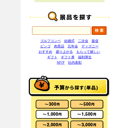
ゴルフコンペ
結婚式
二次会
販促
ビンゴ
肉景品
忘年会
ディズニー
おすすめ
盛り上がる
もらって嬉しい
ギフト
ギフト券
福利厚生
MVP
社内表彰
予算
から探す(単品)