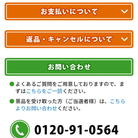
エリアやお届け日の確認は
こちら▶
送料無料!
※ 配送業者による配送遅延が生じる可能性がございます。
※ 沖縄・離島はお届けできません。
10,000円未満 全国一律1,100円(税込)
クレジットカード
配送業者
ヤマト運輸
ご注文のキャンセル、商品お受取り後の返品には
お届け可能時間帯
期限を含むルール（条件）や、お客様にご負担い
代金引換(現金のみ)
ただく費用がございます。
午前中
14～16時
16～18時
詳しくはこちら▶
5,000円以上…手数料無料
18～20時
19～21時
指定なし
よくあるご質問をご用意しておりますので、ま
5,000円未満…330円(税込)
ずは
こちらをご一読
ください。
※ お支払い金額30万円まで。
景品を受け取った方（ご当選者様）は、
こちら
よりお問い合わせ
ください。
銀行振込(前払い)
三井住友銀行 船橋支店
普通 7263489
＜口座名＞ カ）ディースタイル