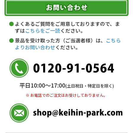
お届け可能時間帯
期限を含むルール（条件）や、お客様にご負担い
代金引換(現金のみ)
ただく費用がございます。
午前中
14～16時
16～18時
詳しくはこちら▶
5,000円以上…手数料無料
18～20時
19～21時
指定なし
よくあるご質問をご用意しておりますので、ま
5,000円未満…330円(税込)
ずは
こちらをご一読
ください。
※ お支払い金額30万円まで。
景品を受け取った方（ご当選者様）は、
こちら
よりお問い合わせ
ください。
銀行振込(前払い)
三井住友銀行 船橋支店
普通 7263489
＜口座名＞ カ）ディースタイル
※ 振込み手数料お客様ご負担。
平日10:00〜17:00
(土日祝日・特定日を除く)
※ お電話でのご注文はお受けしておりません。