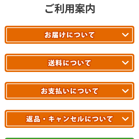
ご利用案内
平日13時まで
のご注文で
お届け!
最短翌日
あす着エリアが対象です。
合計10,000円以上
のご購入で
エリアやお届け日の確認は
こちら▶
送料無料!
※ 配送業者による配送遅延が生じる可能性がございます。
※ 沖縄・離島はお届けできません。
10,000円未満 全国一律1,100円(税込)
クレジットカード
配送業者
ヤマト運輸
ご注文のキャンセル、商品お受取り後の返品には