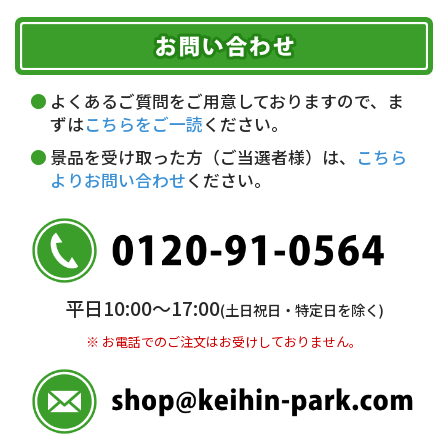
ご注文のキャンセル、商品お受取り後の返品には
お届け可能時間帯
期限を含むルール（条件）や、お客様にご負担い
代金引換(現金のみ)
ただく費用がございます。
午前中
14～16時
16～18時
詳しくはこちら▶
5,000円以上…手数料無料
18～20時
19～21時
指定なし
よくあるご質問をご用意しておりますので、ま
5,000円未満…330円(税込)
ずは
こちらをご一読
ください。
※ お支払い金額30万円まで。
景品を受け取った方（ご当選者様）は、
こちら
よりお問い合わせ
ください。
銀行振込(前払い)
三井住友銀行 船橋支店
普通 7263489
＜口座名＞ カ）ディースタイル
※ 振込み手数料お客様ご負担。
平日10:00〜17:00
(土日祝日・特定日を除く)
※ お電話でのご注文はお受けしておりません。