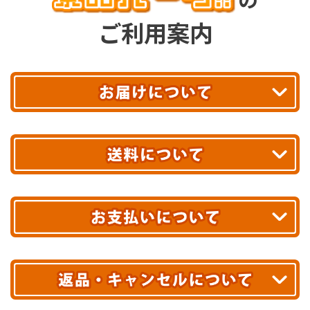
ご利用案内
平日13時まで
のご注文で
お届け!
最短翌日
あす着エリアが対象です。
合計10,000円以上
のご購入で
エリアやお届け日の確認は
こちら▶
送料無料!
※ 配送業者による配送遅延が生じる可能性がございます。
※ 沖縄・離島はお届けできません。
10,000円未満 全国一律1,100円(税込)
クレジットカード
配送業者
ヤマト運輸